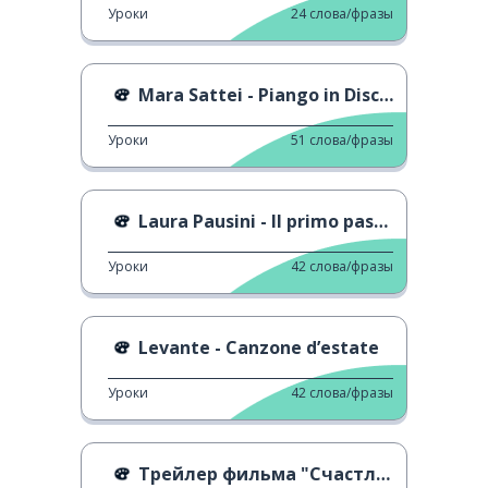
Уроки
24
слова/фразы
Mara Sattei - Piango in Discoteca
Уроки
51
слова/фразы
Laura Pausini - Il primo passo sulla luna
Уроки
42
слова/фразы
Levante - Canzone d’estate
Уроки
42
слова/фразы
Трейлер фильма "Счастливый Лазарь"