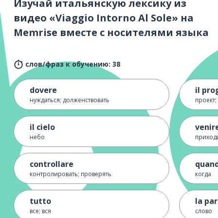
Изучай итальянскую лексику из
видео «Viaggio Intorno Al Sole» на
Memrise вместе с носителями языка
слов/фраз к обучению: 38
dovere
il pr
нуждаться; долженствовать
проект;
il cielo
venir
небо
приход
controllare
quan
контролировать; проверять
когда
tutto
la pa
все; вся
слово