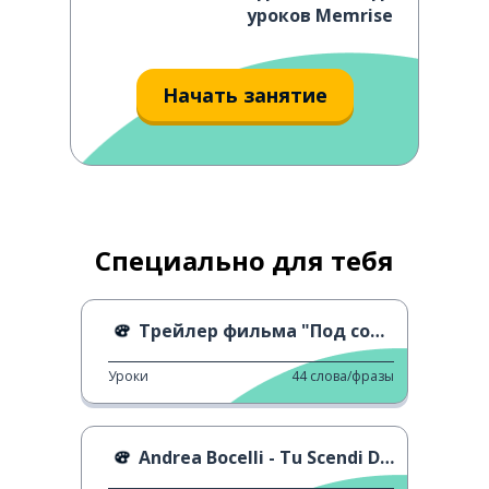
уроков Memrise
Начать занятие
Специально для тебя
Трейлер фильма "Под солнцем Риччоне"
Уроки
44
слова/фразы
Andrea Bocelli - Tu Scendi Dalle Stelle