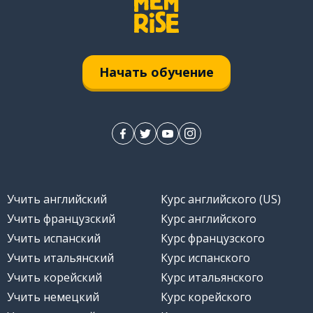
pieno
oppure
Начать обучение
l'autunno
autunno
soprattutto
Учить английский
Курс английского (US)
importante
Учить французский
Курс английского
Учить испанский
Курс французского
ricordare
Учить итальянский
Курс испанского
Учить корейский
Курс итальянского
guardare
Учить немецкий
Курс корейского