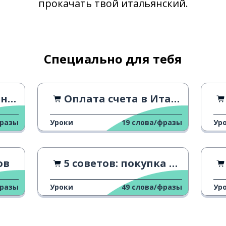
прокачать твой итальянский.
più
come?
Специально для тебя
fare
invece
ке
Оплата счета в Италии
фразы
Уроки
19
слова/фразы
Ур
cosa?
servire
ов
5 советов: покупка через приложения
davvero?
фразы
Уроки
49
слова/фразы
Ур
ecco!