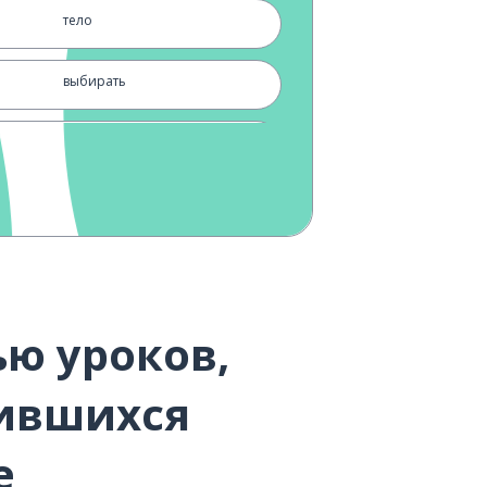
тело
выбирать
одежда
жить; обитать
цвет
дарить; давать
ю уроков,
показывать; предъявлять
вившихся
версия
e