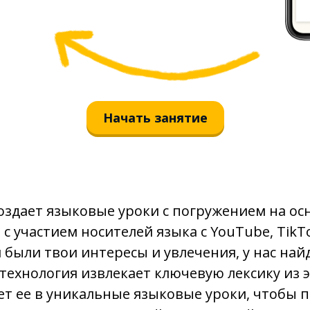
da
cambiare
sempre
Начать занятие
ottimo
buttare
vendere
оздает языковые уроки с погружением на ос
с участием носителей языка с YouTube, TikTo
i vestiti
 были твои интересы и увлечения, у нас найд
 технология извлекает ключевую лексику из э
vestirsi
т ее в уникальные языковые уроки, чтобы 