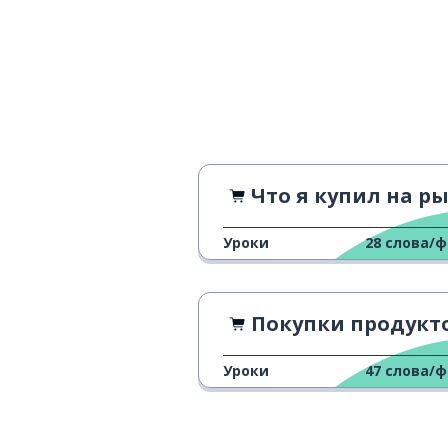
Что я купил на рын
Уроки
28
слова/
Покупки продукт
Уроки
47
слова/