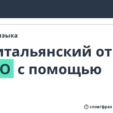
языка
итальянский от
RO
с помощью
!
слов/фраз 