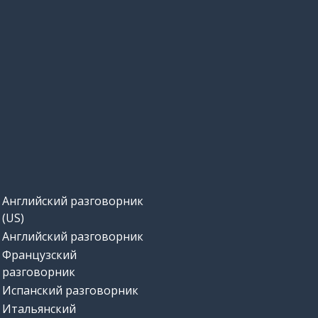
полный
или
осень
осень
прежде всего; особенно
Английский разговорник
важный
(US)
Английский разговорник
помнить
Французский
разговорник
Испанский разговорник
смотреть
Итальянский