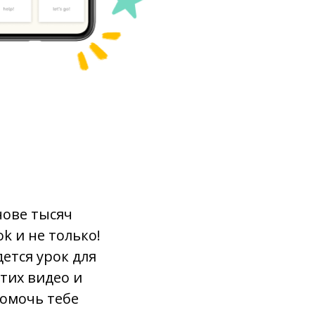
от; с
менять
всегда
великолепный
бросать; кидать
продавать
нове тысяч
k и не только!
одежда
ется урок для
тих видео и
одеваться
помочь тебе