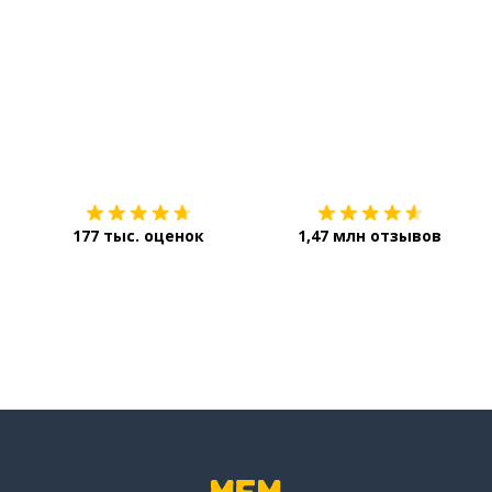
perché
quando
Загрузить из
App Store
arrivare
al momento
177 тыс. оценок
1,47 млн отзывов
pensare
giusto
potremmo
permettere