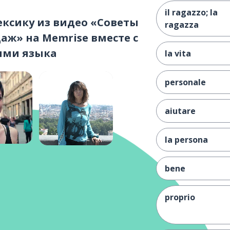
il ragazzo; la
ексику из видео «Советы
ragazza
аж» на Memrise вместе с
ями языка
la vita
personale
aiutare
la persona
bene
proprio