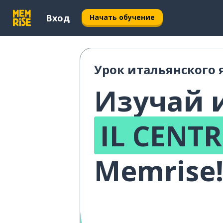
Вход
Начать обучение
Урок итальянского 
Изучай 
IL CENT
Memrise