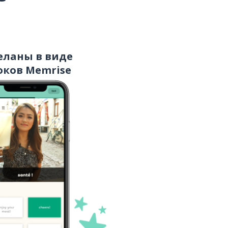
лучше
если; ли
еланы в виде
говорить; разговаривать
оков Memrise
сегодня
вы готовы?
готовый; алло
начинать; начать
уходить; уезжать