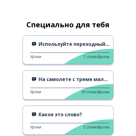
Специально для тебя
Используйте переходный переход
Уроки
1
слова/фразы
На самолете с тремя маленькими детьми
Уроки
36
слова/фразы
Какое это слово?
Уроки
2
слова/фразы