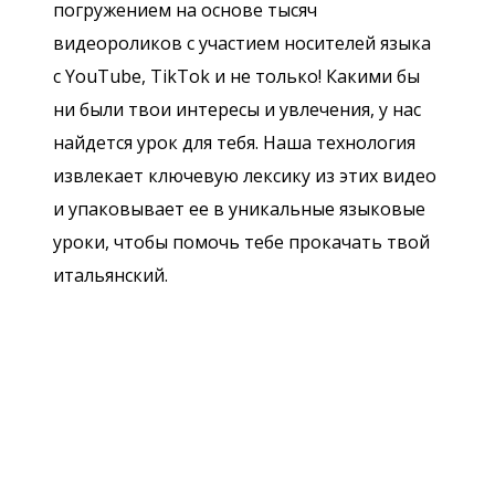
погружением на основе тысяч
видеороликов с участием носителей языка
с YouTube, TikTok и не только! Какими бы
ни были твои интересы и увлечения, у нас
найдется урок для тебя. Наша технология
извлекает ключевую лексику из этих видео
и упаковывает ее в уникальные языковые
уроки, чтобы помочь тебе прокачать твой
итальянский.
Загрузить из
App Store
Уст