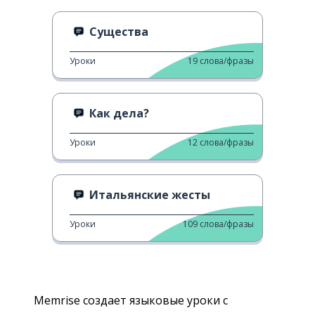
Существа
Уроки
19
слова/фразы
Как дела?
Уроки
12
слова/фразы
Итальянские жесты
Уроки
109
слова/фразы
Memrise создает языковые уроки с