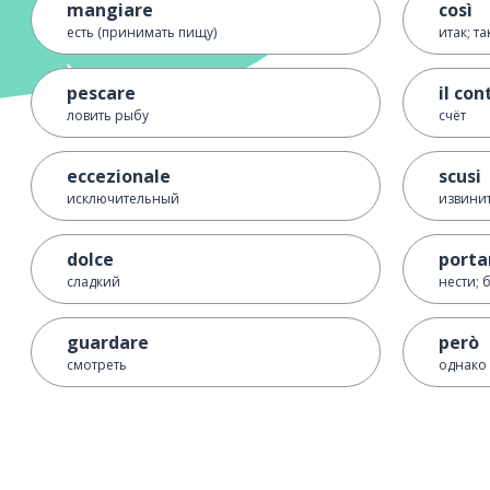
mangiare
così
есть (принимать пищу)
итак; т
pescare
il con
ловить рыбу
счёт
eccezionale
scusi
исключительный
извини
dolce
porta
сладкий
нести; 
guardare
però
смотреть
однако