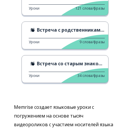
Уроки
121
слова/фразы
Встреча с родственниками 2
Уроки
9
слова/фразы
Встреча со старым знакомым
Уроки
34
слова/фразы
Memrise создает языковые уроки с
погружением на основе тысяч
видеороликов с участием носителей языка