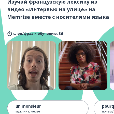
Изучай французскую лексику из
видео «Интервью на улице» на
Memrise вместе с носителями языка
слов/фраз к обучению: 36
un monsieur
pourq
мужчина; месье
почему