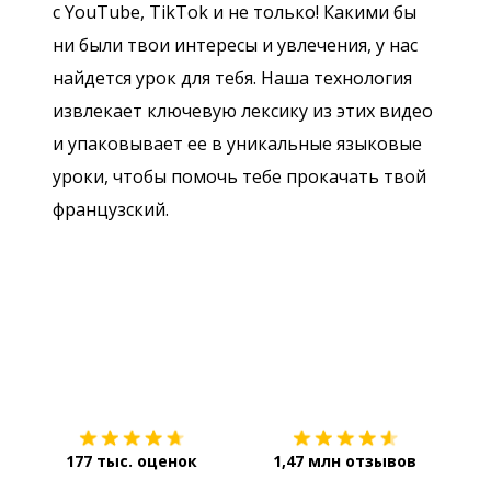
с YouTube, TikTok и не только! Какими бы
ни были твои интересы и увлечения, у нас
найдется урок для тебя. Наша технология
извлекает ключевую лексику из этих видео
и упаковывает ее в уникальные языковые
уроки, чтобы помочь тебе прокачать твой
французский.
Загрузить из
App Store
Уст
177 тыс. оценок
1,47 млн отзывов