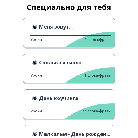
Специально для тебя
Меня зовут...
Уроки
12
слова/фразы
Сколько языков
Уроки
11
слова/фразы
День коучинга
Уроки
74
слова/фразы
Малкольм - День рождения