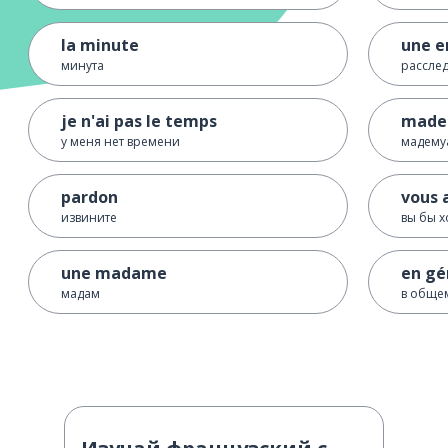
la minute
une e
минута
рассле
je n'ai pas le temps
made
у меня нет времени
мадему
pardon
vous 
извините
вы бы х
une madame
en gé
мадам
в обще