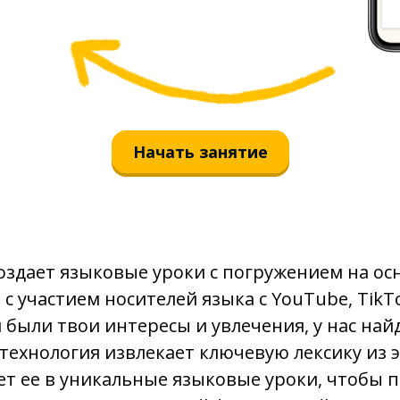
plutôt
commencer
parvenir
Начать занятие
venir
attraper
оздает языковые уроки с погружением на ос
la structure
с участием носителей языка с YouTube, TikTo
les mains
 были твои интересы и увлечения, у нас найд
 технология извлекает ключевую лексику из э
ouvrir
т ее в уникальные языковые уроки, чтобы 