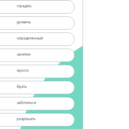
страдать
уровень
определённый
занятие
просто
брать
заботиться
разрешать