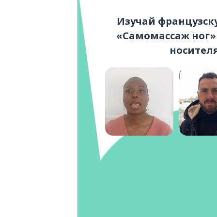
Изучай французск
«Самомассаж ног» 
носител