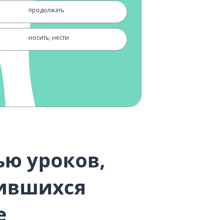
продолжать
носить; нести
всё
пригласить кого-то
un
делиться
следовать
ю уроков,
с
вившихся
со мной
e