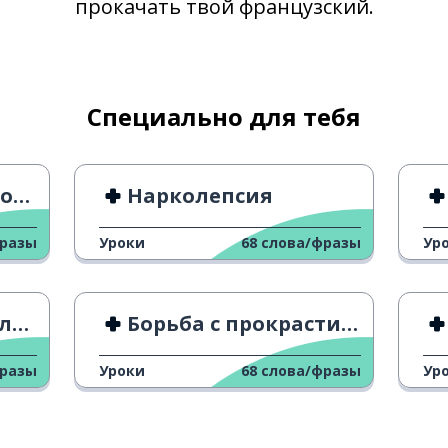
прокачать твой французский.
vers
ensuite
Специально для тебя
long
tous
24
Нарколепсия
фразы
Уроки
68
слова/фразы
Ур
une fois
le sens
ок
Борьба с прокрастинацией
la plante
фразы
Уроки
68
слова/фразы
Ур
le point