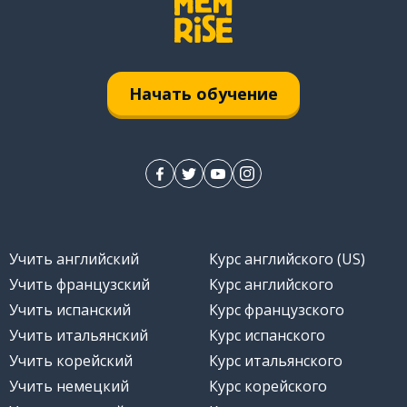
sous
trouver
Начать обучение
l'endroit
premier
appeler
Учить английский
Курс английского (US)
vraiment
Учить французский
Курс английского
Учить испанский
Курс французского
l'appel
Учить итальянский
Курс испанского
Учить корейский
Курс итальянского
l'énergie
Учить немецкий
Курс корейского