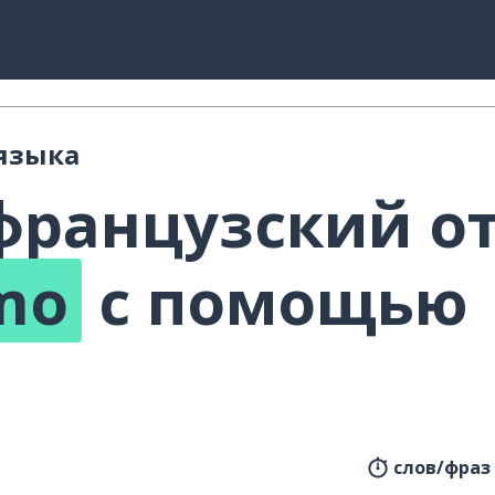
 языка
французский о
imo
с помощью
!
слов/фраз 