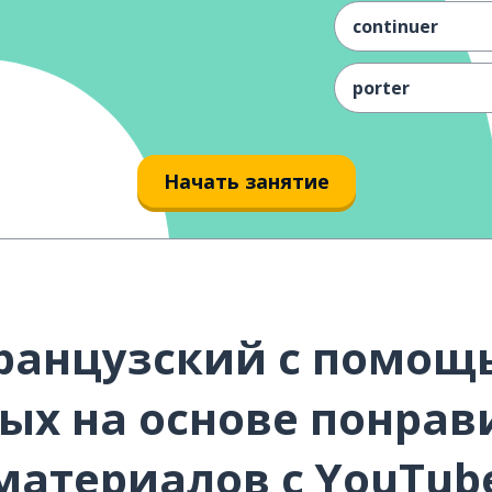
continuer
porter
tout
Начать занятие
inviter quelqu'
partager
suivre
ранцузский с помощь
avec
ых на основе понра
avec moi
материалов с YouTub