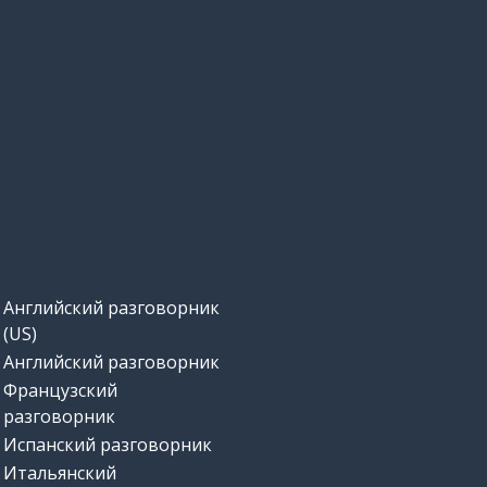
под
найти
место
первый; 1-й
вызывать
Английский разговорник
действительно
(US)
Английский разговорник
звонок
Французский
разговорник
Испанский разговорник
энергия
Итальянский