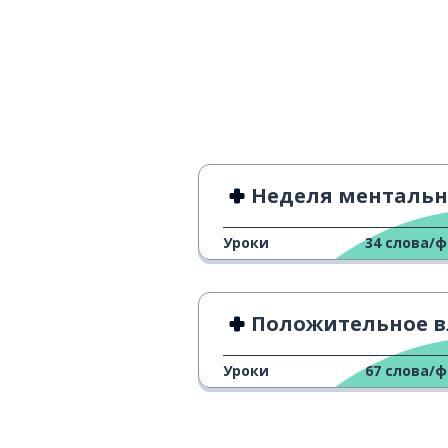
Неделя ментального здоровья 20
Уроки
34
слова/
Положительное влияние трениров
Уроки
67
слова/