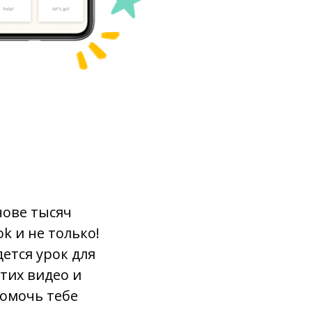
скорее
начинать; начинаться
достичь
приходить
поймать
нове тысяч
структура
k и не только!
руки
ется урок для
тих видео и
открыть
помочь тебе