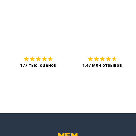
le doigt
la main
Загрузить из
App Store
encore
donner
177 тыс. оценок
1,47 млн отзывов
agréable
tendu
le plan
important