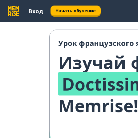
Вход
Начать обучение
Урок французского
Изучай 
Doctiss
Memrise