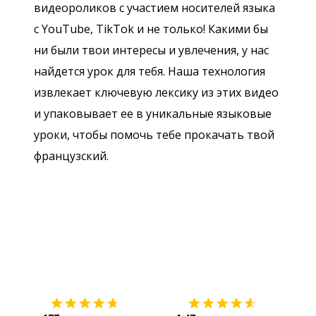
видеороликов с участием носителей языка
с YouTube, TikTok и не только! Какими бы
ни были твои интересы и увлечения, у нас
найдется урок для тебя. Наша технология
извлекает ключевую лексику из этих видео
и упаковывает ее в уникальные языковые
уроки, чтобы помочь тебе прокачать твой
французский.
Загрузить из
App Store
Уст