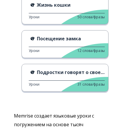
Жизнь кошки
Уроки
50
слова/фразы
Посещение замка
Уроки
12
слова/фразы
Подростки говорят о своей карьере
Уроки
31
слова/фразы
Memrise создает языковые уроки с
погружением на основе тысяч