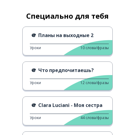
Специально для тебя
Планы на выходные 2
Уроки
10
слова/фразы
Что предпочитаешь?
Уроки
12
слова/фразы
Clara Luciani - Моя сестра
Уроки
44
слова/фразы