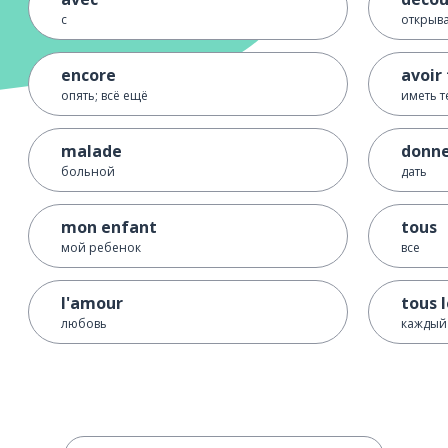
с
открыва
encore
avoir 
опять; всё ещё
иметь 
malade
donn
больной
дать
mon enfant
tous
мой ребенок
все
l'amour
tous l
любовь
каждый