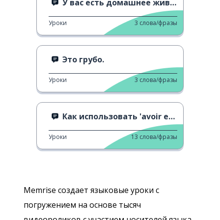
У вас есть домашнее животное?
Уроки
3
слова/фразы
Это грубо.
Уроки
3
слова/фразы
Как использовать 'avoir envie de'
Уроки
13
слова/фразы
Memrise создает языковые уроки с
погружением на основе тысяч
видеороликов с участием носителей языка