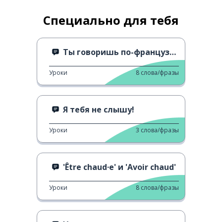
Специально для тебя
Ты говоришь по-французски? 2
Уроки
8
слова/фразы
Я тебя не слышу!
Уроки
3
слова/фразы
'Être chaud·e' и 'Avoir chaud'
Уроки
8
слова/фразы