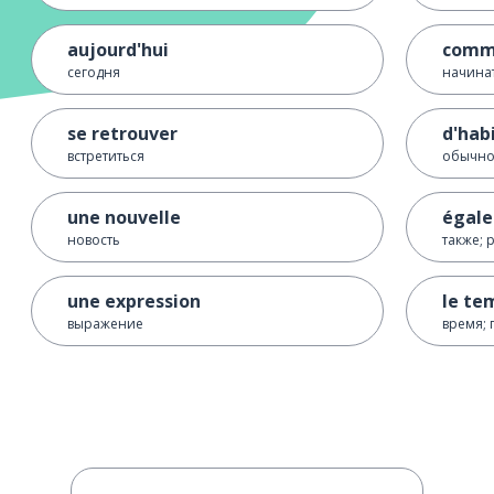
aujourd'hui
comm
сегодня
начинат
se retrouver
d'hab
встретиться
обычн
une nouvelle
égal
новость
также;
une expression
le te
выражение
время; 