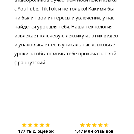
с YouTube, TikTok и не только! Какими бы
ни были твои интересы и увлечения, у нас
найдется урок для тебя. Наша технология
извлекает ключевую лексику из этих видео
и упаковывает ее в уникальные языковые
уроки, чтобы помочь тебе прокачать твой
французский.
Загрузить из
App Store
Уст
177 тыс. оценок
1,47 млн отзывов