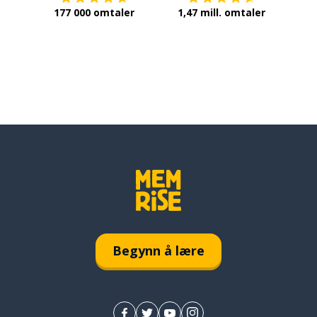
hablar
177 000 omtaler
1,47 mill. omtaler
hacer falta
conocer
alguien
necesitar
Begynn å lære