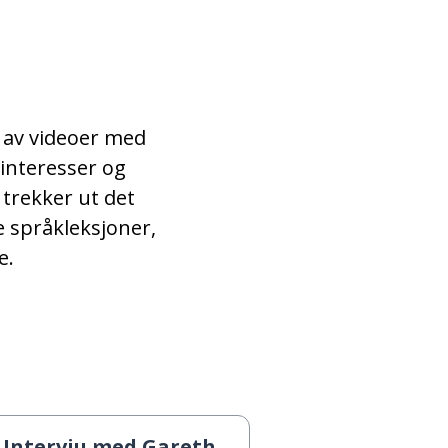
banken; benken
kanskje; lik; samme
familien
 av videoer med
interesser og
å legge; å putte
 trekker ut det
e språkleksjoner,
aldri
e.
å forestille (seg)
å reise; å dra
kald
Intervju med Gareth Bale