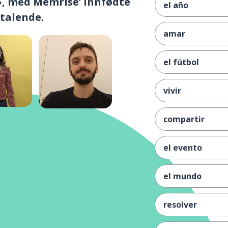
e», med Memrise’ innfødte
el año
talende.
amar
el fútbol
vivir
compartir
el evento
el mundo
resolver