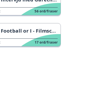
alltid
t
56
ord/fraser
stemmen
fem
Football or I - Filmscene
t
17
ord/fraser
teamet; laget
farlig
kan; å være i stand til
å bygge; å konstruere
på
Google Play
nå