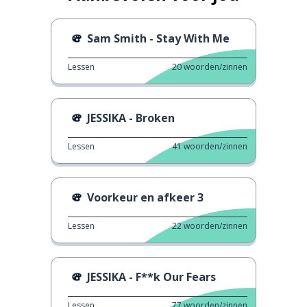
Sam Smith - Stay With Me
Lessen
20
woorden/zinnen
JESSIKA - Broken
Lessen
41
woorden/zinnen
Voorkeur en afkeer 3
Lessen
22
woorden/zinnen
JESSIKA - F**k Our Fears
Lessen
77
woorden/zinnen