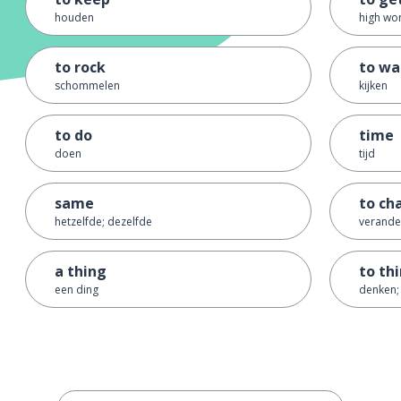
houden
high wo
to rock
to wa
schommelen
kijken
to do
time
doen
tijd
same
to ch
hetzelfde; dezelfde
verande
a thing
to th
een ding
denken;