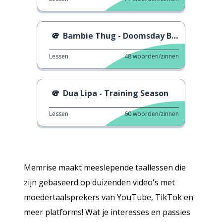
Bambie Thug - Doomsday Blue
Lessen
48
woorden/zinnen
Dua Lipa - Training Season
Lessen
60
woorden/zinnen
Memrise maakt meeslepende taallessen die
zijn gebaseerd op duizenden video's met
moedertaalsprekers van YouTube, TikTok en
meer platforms! Wat je interesses en passies