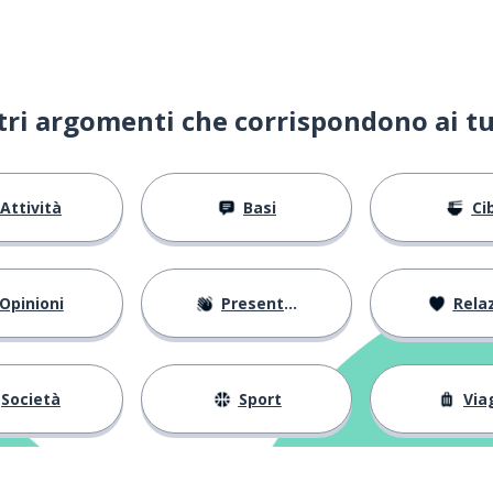
e
ltri argomenti che corrispondono ai tu
Attività
Basi
Ci
ere
Opinioni
Presentarsi
Relaz
Società
Sport
Via