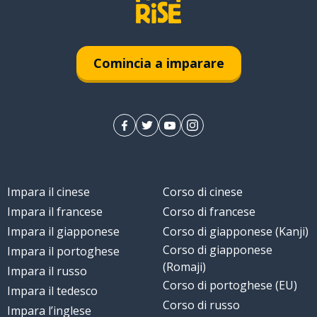
uttosto
Comincia a imparare
attino
Impara il cinese
Corso di cinese
Impara il francese
Corso di francese
Impara il giapponese
Corso di giapponese (Kanji)
Corso di giapponese
Impara il portoghese
(Romaji)
Impara il russo
Corso di portoghese (EU)
Impara il tedesco
Corso di russo
Impara l’inglese