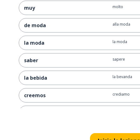
molto
muy
alla moda
de moda
la moda
la moda
sapere
saber
la bevanda
la bebida
crediamo
creemos
controllare
comprobar
il cibo
la comida