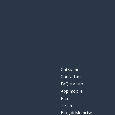
abbastanza; pi
bastante
niente
nada
notare
notar
la frutta
la fruta
la mattina; il m
la mañana
Chi siamo
Contattaci
la primavera
la primavera
FAQ e Aiuto
App mobile
l'uomo
el hombre
Piani
Team
il cioccolato
el chocolate
Blog di Memrise