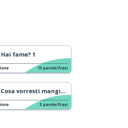
Hai fame? 1
ione
15
parole/frasi
Cosa vorresti mangiare?
ione
5
parole/frasi