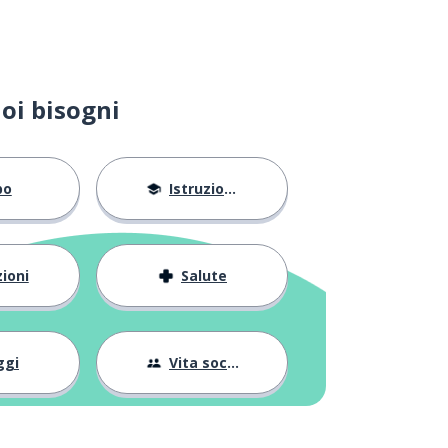
oi bisogni
bo
Istruzione
ioni
Salute
ggi
Vita sociale