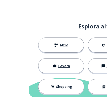
morbido; dolc
suave
ricco
rico
Esplora a
differente
diferente
Altro
anche
también
sembrare; par
parecer
Lavoro
americano
americano
normale
normal
Shopping
così
así