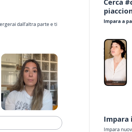
Cerca #
piaccio
Impara a pa
rgerai dall’altra parte e ti
Impara 
Impara nuove