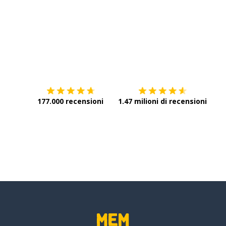
Scarica su
App Store
Scar
(temporaneamente)
177.000 recensioni
1.47 milioni di recensioni
a)