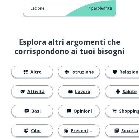
Lezione
7
parole/frasi
Esplora altri argomenti che
corrispondono ai tuoi bisogni
Altro
Istruzione
Relazion
Attività
Lavoro
Salute
Basi
Opinioni
Shoppin
Cibo
Presentarsi
Società