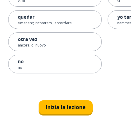
vuoi
sì
quedar
yo t
rimanere; incontrarsi; accordarsi
nemmen
otra vez
ancora; di nuovo
no
no
Inizia la lezione