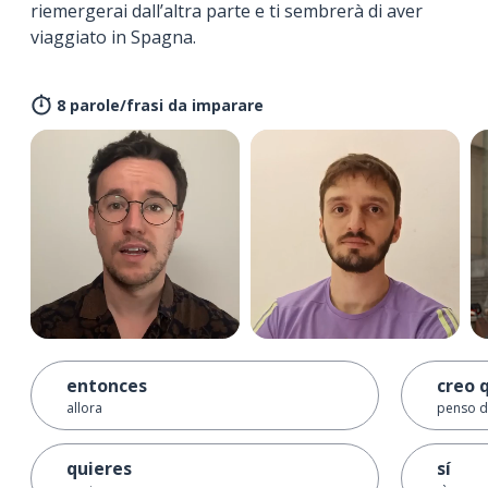
riemergerai dall’altra parte e ti sembrerà di aver
viaggiato in Spagna.
8 parole/frasi da imparare
entonces
creo 
allora
penso d
quieres
sí