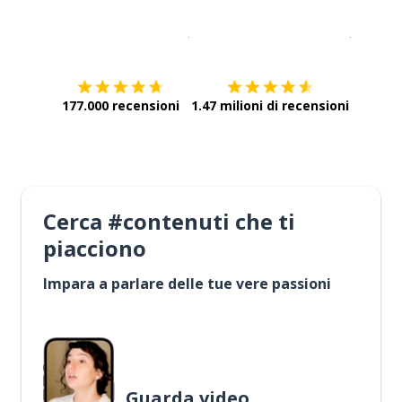
Scarica su
App Store
Scarica
177.000 recensioni
1.47 milioni di recensioni
Cerca #contenuti che ti
piacciono
Impara a parlare delle tue vere passioni
Guarda video