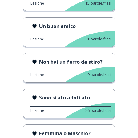
Lezione
15
parole/frasi
Un buon amico
Lezione
31
parole/frasi
Non hai un ferro da stiro?
Lezione
9
parole/frasi
Sono stato adottato
Lezione
26
parole/frasi
Femmina o Maschio?