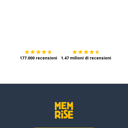
Scarica su
App Store
Scarica
177.000 recensioni
1.47 milioni di recensioni