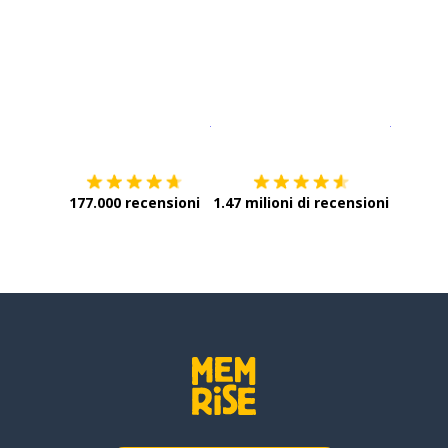
Scarica su
App Store
Scarica
177.000 recensioni
1.47 milioni di recensioni