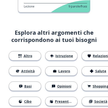
Lezione
9
parole/frasi
Esplora altri argomenti che
corrispondono ai tuoi bisogni
Altro
Istruzione
Relazion
Attività
Lavoro
Salute
Basi
Opinioni
Shoppin
Cibo
Presentarsi
Società