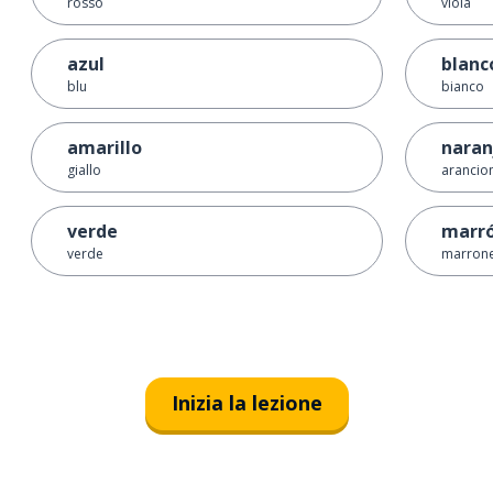
rosso
viola
azul
blanc
blu
bianco
amarillo
naran
giallo
arancion
verde
marr
verde
marron
Inizia la lezione