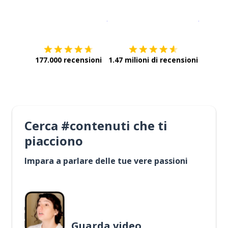
Scarica su
App Store
Scarica
177.000 recensioni
1.47 milioni di recensioni
Cerca #contenuti che ti
piacciono
Impara a parlare delle tue vere passioni
Guarda video