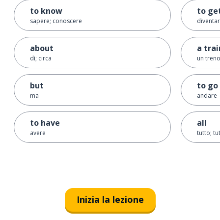
to know
to ge
sapere; conoscere
diventar
about
a trai
di; circa
un tren
but
to go
ma
andare
to have
all
avere
tutto; tut
Inizia la lezione