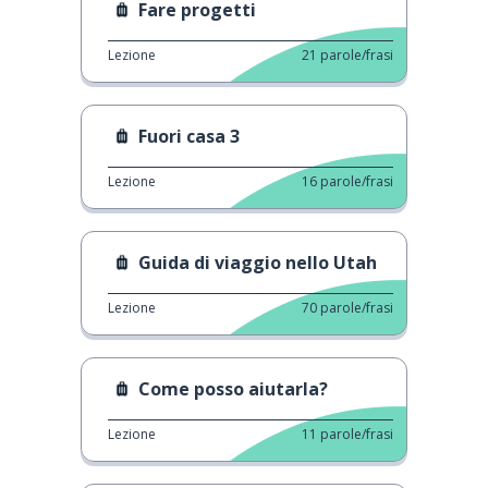
Fare progetti
Lezione
21
parole/frasi
Fuori casa 3
Lezione
16
parole/frasi
Guida di viaggio nello Utah
Lezione
70
parole/frasi
Come posso aiutarla?
Lezione
11
parole/frasi