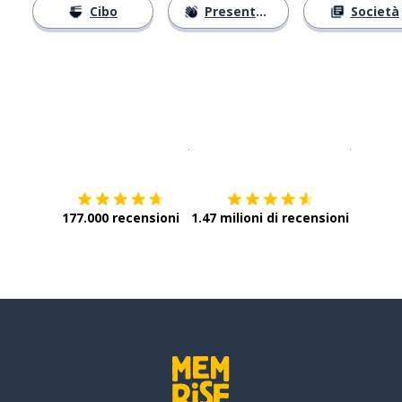
Cibo
Presentarsi
Società
Scarica su
App Store
Scarica
177.000 recensioni
1.47 milioni di recensioni