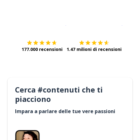
Scarica su
App Store
Scarica
177.000 recensioni
1.47 milioni di recensioni
Cerca #contenuti che ti
piacciono
Impara a parlare delle tue vere passioni