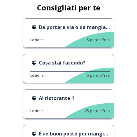
Consigliati per te
Da portare via o da mangiare qui?
Lezione
5
parole/frasi
Cosa stai facendo?
Lezione
5
parole/frasi
Al ristorante 1
Lezione
25
parole/frasi
È un buon posto per mangiare