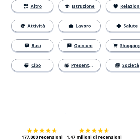
Altro
Istruzione
Relazion
Attività
Lavoro
Salute
Basi
Opinioni
Shoppin
Cibo
Presentarsi
Società
Scarica su
App Store
Scarica
177.000 recensioni
1.47 milioni di recensioni