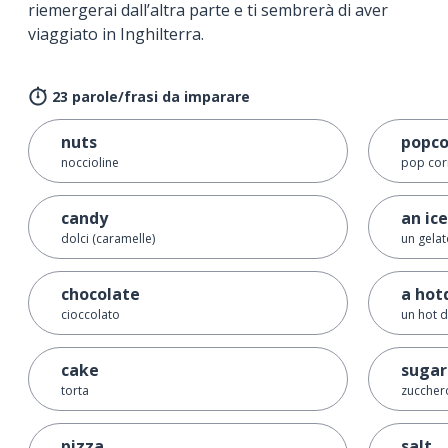
riemergerai dall’altra parte e ti sembrerà di aver
viaggiato in Inghilterra.
23 parole/frasi da imparare
nuts
popco
noccioline
pop cor
candy
an ic
dolci (caramelle)
un gela
chocolate
a hot
cioccolato
un hot 
cake
sugar
torta
zuccher
pizza
salt