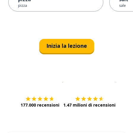
pizza
sale
Inizia la lezione
Scarica su
App Store
Scarica
177.000 recensioni
1.47 milioni di recensioni