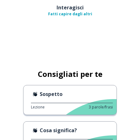
Interagisci
Fatti capire dagli altri
Consigliati per te
Sospetto
Lezione
3
parole/frasi
Cosa significa?