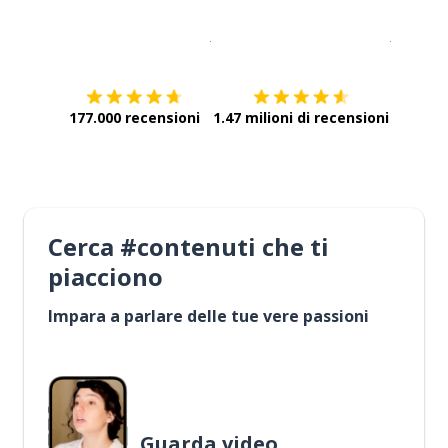
Scarica su
App Store
Scarica
177.000 recensioni
1.47 milioni di recensioni
Cerca #contenuti che ti
piacciono
Impara a parlare delle tue vere passioni
Guarda video