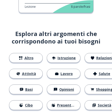
Lezione
8
parole/frasi
Esplora altri argomenti che
corrispondono ai tuoi bisogni
Altro
Istruzione
Relazion
Attività
Lavoro
Salute
Basi
Opinioni
Shoppin
Cibo
Presentarsi
Società