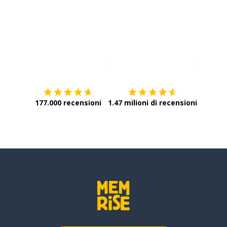
Scarica su
App Store
Scarica
177.000 recensioni
1.47 milioni di recensioni