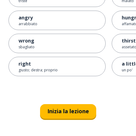
triste
malato
angry
hung
arrabbiato
affamat
wrong
thirs
sbagliato
assetat
right
a littl
giusto; destra; proprio
un po'
Inizia la lezione