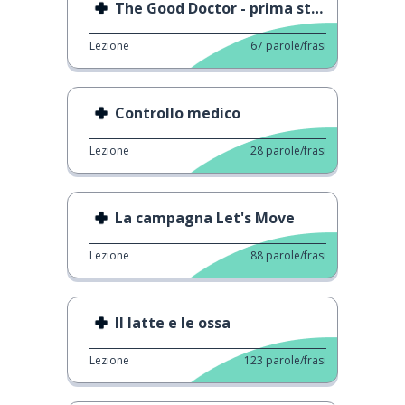
The Good Doctor - prima stagione
Lezione
67
parole/frasi
Controllo medico
Lezione
28
parole/frasi
La campagna Let's Move
Lezione
88
parole/frasi
Il latte e le ossa
Lezione
123
parole/frasi