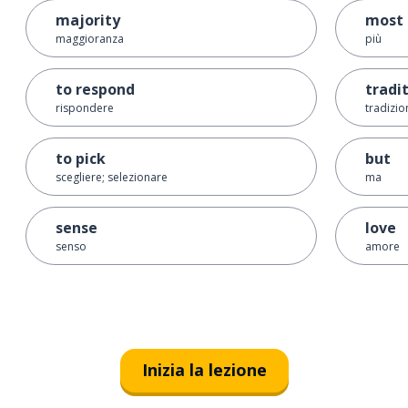
majority
most
maggioranza
più
to respond
tradi
rispondere
tradizio
to pick
but
scegliere; selezionare
ma
sense
love
senso
amore
Inizia la lezione