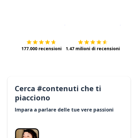
Scarica su
App Store
Scarica
177.000 recensioni
1.47 milioni di recensioni
Cerca #contenuti che ti
piacciono
Impara a parlare delle tue vere passioni