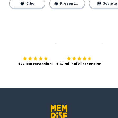
Cibo
Presentarsi
Società
Scarica su
App Store
Scarica
177.000 recensioni
1.47 milioni di recensioni