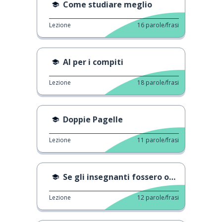
Come studiare meglio
Lezione
16
parole/frasi
AI per i compiti
Lezione
18
parole/frasi
Doppie Pagelle
Lezione
11
parole/frasi
Se gli insegnanti fossero onesti
Lezione
12
parole/frasi