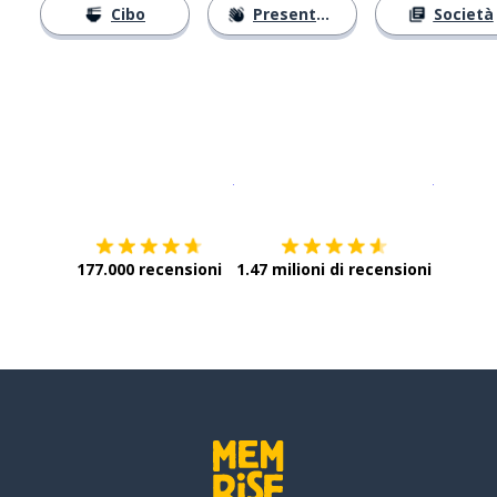
Cibo
Presentarsi
Società
Scarica su
App Store
Scarica
177.000 recensioni
1.47 milioni di recensioni