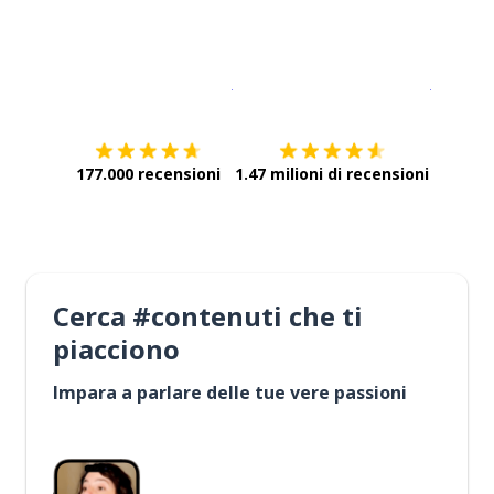
Scarica su
App Store
Scarica
177.000 recensioni
1.47 milioni di recensioni
Cerca #contenuti che ti
piacciono
Impara a parlare delle tue vere passioni