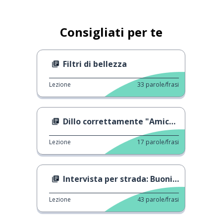
Consigliati per te
Filtri di bellezza
Lezione
33
parole/frasi
Dillo correttamente "Amico vs Partner"
Lezione
17
parole/frasi
Intervista per strada: Buoni propositi
Lezione
43
parole/frasi