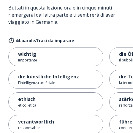
Buttati in questa lezione ora e in cinque minuti
riemergerai dall’altra parte e ti sembrerà di aver
viaggiato in Germania.
44 parole/frasi da imparare
wichtig
die Ö
importante
il pubbl
die künstliche Intelligenz
die T
l'intelligenza artificiale
la tecno
ethisch
stärk
etico; etica
rafforza
verantwortlich
führe
responsabile
condurr