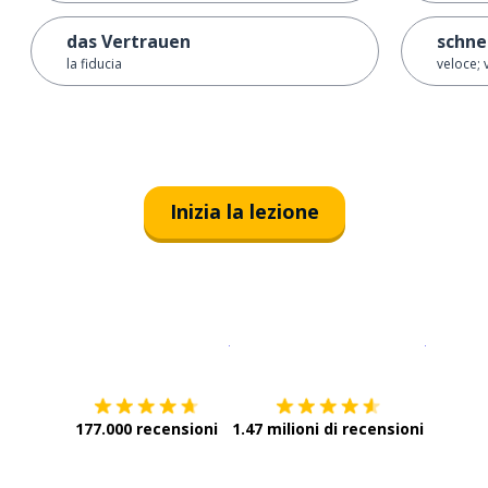
das Vertrauen
schne
la fiducia
veloce;
Inizia la lezione
Scarica su
App Store
Scarica
177.000 recensioni
1.47 milioni di recensioni