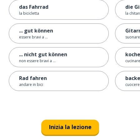
das Fahrrad
die G
la bicicletta
la chitar
... gut können
Gitar
essere bravi a ...
suonare 
... nicht gut können
koch
non essere bravi a ...
cucinar
Rad fahren
back
andare in bici
cuocere 
Inizia la lezione