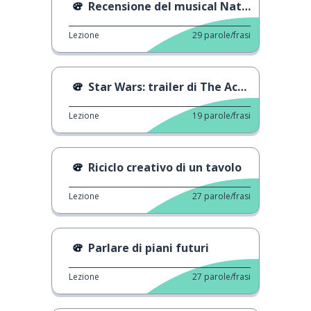
Recensione del musical Natürlich Blond
Lezione
29
parole/frasi
Star Wars: trailer di The Acolyte: La seguace
Lezione
19
parole/frasi
Riciclo creativo di un tavolo
Lezione
27
parole/frasi
Parlare di piani futuri
Lezione
27
parole/frasi