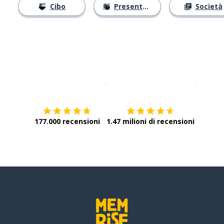
Cibo
Presentarsi
Società
Scarica su
App Store
Scarica
177.000 recensioni
1.47 milioni di recensioni