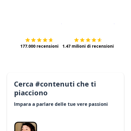
Scarica su
App Store
Scarica
177.000 recensioni
1.47 milioni di recensioni
Cerca #contenuti che ti
piacciono
Impara a parlare delle tue vere passioni