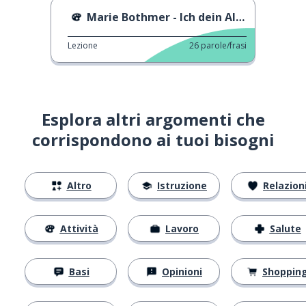
Marie Bothmer - Ich dein Alles, Du mein Nichts
Lezione
26
parole/frasi
Esplora altri argomenti che
corrispondono ai tuoi bisogni
Altro
Istruzione
Relazion
Attività
Lavoro
Salute
Basi
Opinioni
Shoppin