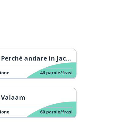
Perché andare in Jacuzia
ione
46
parole/frasi
Valaam
ione
60
parole/frasi