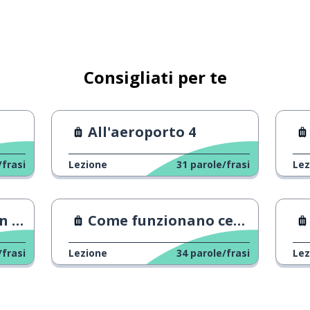
 vicino
tano
Consigliati per te
vicino al bar
All'aeroporto 4
avore
/frasi
Lezione
31
parole/frasi
Lez
a questo hotel, per favore?
a 1
Come funzionano certi verbi
/frasi
Lezione
34
parole/frasi
Lez