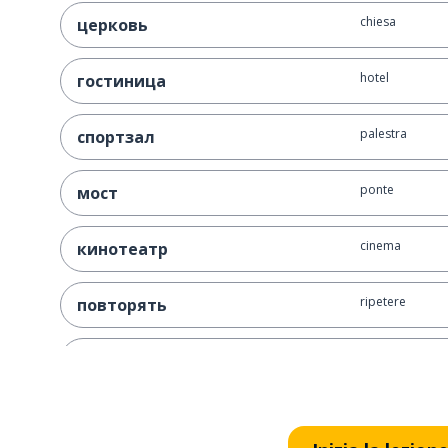
chiesa
церковь
hotel
гостиница
palestra
спортзал
ponte
мост
cinema
кинотеатр
ripetere
повторять
guidare
водить
potrei
я мог бы