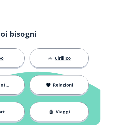
oi bisogni
bo
Cirillico
arsi
Relazioni
rt
Viaggi