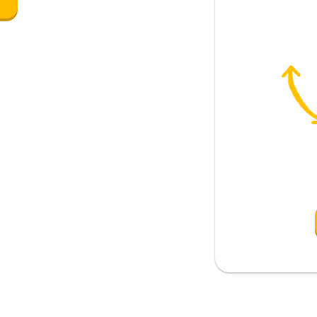
e
i vicino?
roprio qui