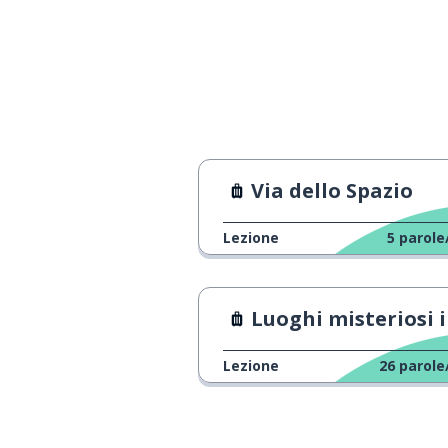
il ponte è molto
мост очень близко
il cinema è lon
кинотеатр далеко
la biblioteca è 
библиотека недалеко от бара
Via dello Spazio
lo ripeta, per f
повторите это, пожалуйста
Lezione
5
parole
mi può portare 
не могли бы вы отвезти меня
в эту гостиницу, пожалуйста?
Luoghi misteriosi in Russi
Lezione
26
parole