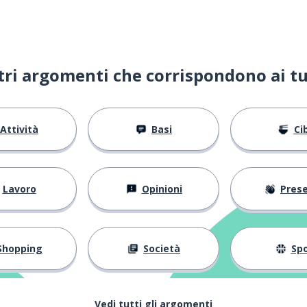
ltri argomenti che corrispondono ai tu
Attività
Basi
Ci
Lavoro
Opinioni
Present
Shopping
Società
Spo
Vedi tutti gli argomenti