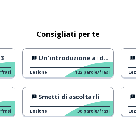
Consigliati per te
 3
Un'introduzione ai dibattiti
/frasi
Lezione
122
parole/frasi
Lez
Smetti di ascoltarli
/frasi
Lezione
36
parole/frasi
Lez