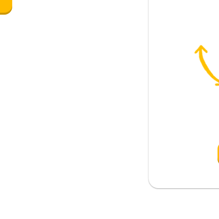
e
rmiato è un penny guadagnato