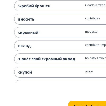
il dado è tratto
жребий брошен
contribuire
вносить
modesto
скромный
contributo; imp
вклад
ho dato il mio 
я внёс свой скромный вклад
avaro
скупой
due volte
дважды
chi più spend
скупой платит дважды