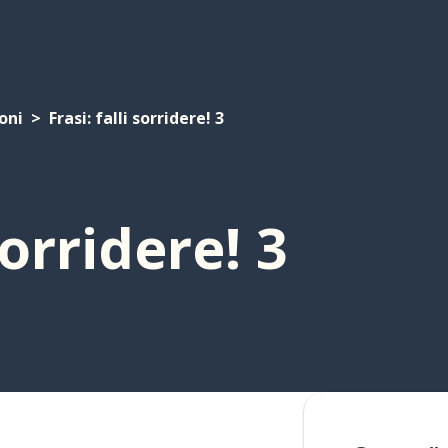
oni
Frasi: falli sorridere! 3
sorridere! 3