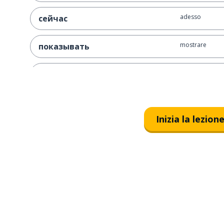
adesso
сейчас
mostrare
показывать
comprare
купить
qualitativo; qua
качественный
Inizia la lezion
negozio
магазин
cappotto
пальто
proprio; in tota
всего
una metà
половина