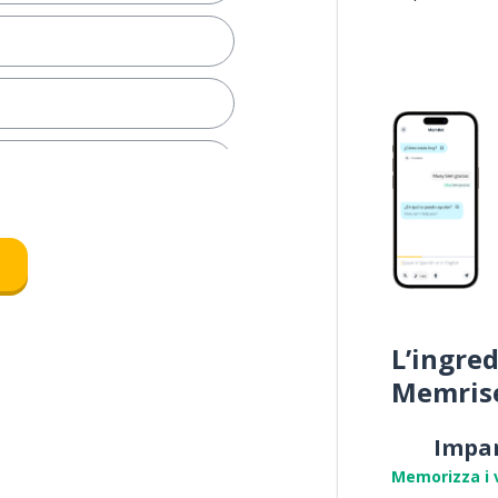
litativa
e
L’ingred
Memris
le; del tutto
Impa
Memorizza i 