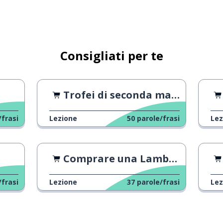
ca
Consigliati per te
Trofei di seconda mano
/frasi
Lezione
50
parole/frasi
Lez
soddisfare
Comprare una Lamborghini
/frasi
Lezione
37
parole/frasi
Lez