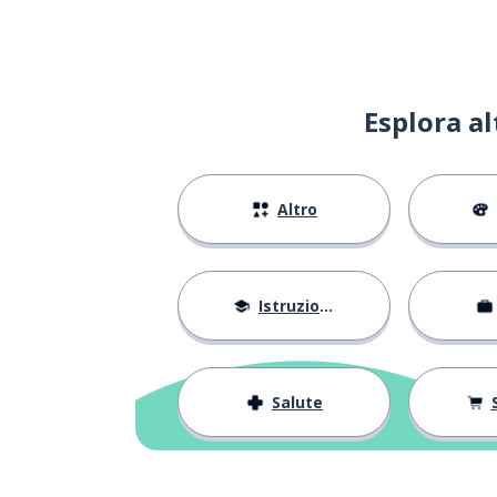
carino; piacevo
приятно
acquistare
покупка
Esplora a
un commento
комментарий
Altro
così (tanto)
такой
un formato
формат
Istruzione
Salute