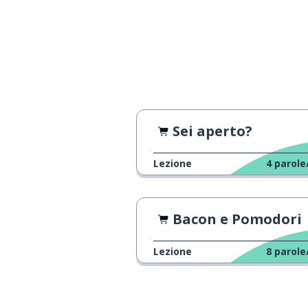
questo; questa
это
classico; classi
классический
nero
чёрный
Sei aperto?
una pelliccia
шуба
Lezione
4
parole
ella; essa
она
Bacon e Pomodori
accontentare; 
нравиться
Lezione
8
parole
adesso
теперь
carino
милый