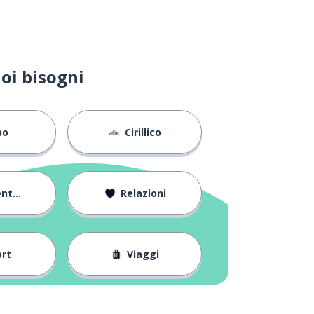
oi bisogni
bo
Cirillico
arsi
Relazioni
rt
Viaggi