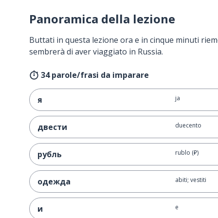
Panoramica della lezione
Buttati in questa lezione ora e in cinque minuti rieme
sembrerà di aver viaggiato in Russia.
34 parole/frasi da imparare
ja
я
duecento
двести
rublo (₽)
рубль
abiti; vestiti
одежда
e
и