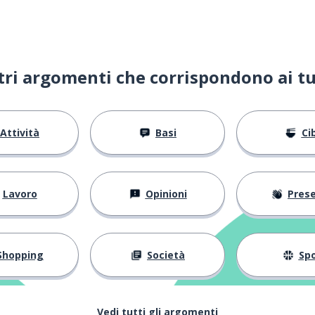
le
ltri argomenti che corrispondono ai tu
Attività
Basi
Ci
Lavoro
Opinioni
Present
Shopping
Società
Spo
Vedi tutti gli argomenti