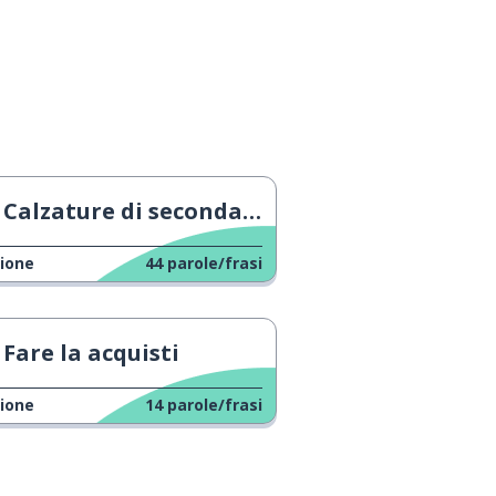
Calzature di seconda mano
ione
44
parole/frasi
Fare la acquisti
ione
14
parole/frasi