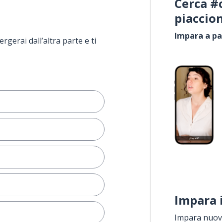
Cerca #
piaccio
Impara a pa
rgerai dall’altra parte e ti
Impara 
Impara nuove