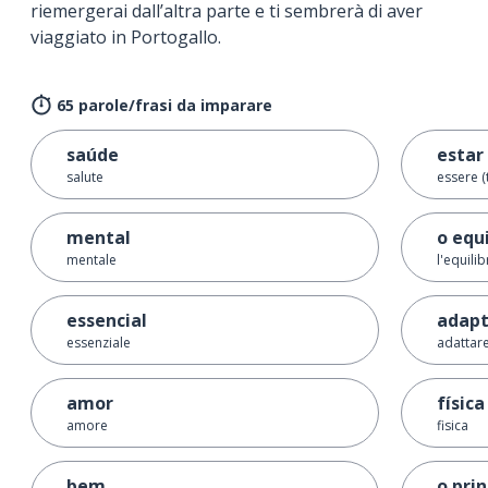
riemergerai dall’altra parte e ti sembrerà di aver
viaggiato in Portogallo.
65 parole/frasi da imparare
saúde
estar
salute
essere 
mental
o equi
mentale
l'equilib
essencial
adapt
essenziale
adattar
amor
física
amore
fisica
bem
o prin