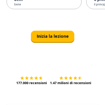
bene
il princi
Inizia la lezione
Scarica su
App Store
Scarica
177.000 recensioni
1.47 milioni di recensioni