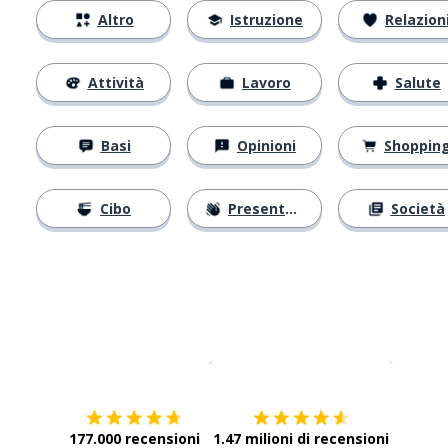
Altro
Istruzione
Relazion
Attività
Lavoro
Salute
Basi
Opinioni
Shoppin
Cibo
Presentarsi
Società
Scarica su
App Store
Scarica
177.000 recensioni
1.47 milioni di recensioni