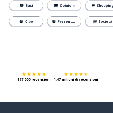
Basi
Opinioni
Shoppin
Cibo
Presentarsi
Società
Scarica su
App Store
Scarica
177.000 recensioni
1.47 milioni di recensioni