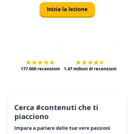
Inizia la lezione
Scarica su
App Store
Scarica
177.000 recensioni
1.47 milioni di recensioni
Cerca #contenuti che ti
piacciono
Impara a parlare delle tue vere passioni