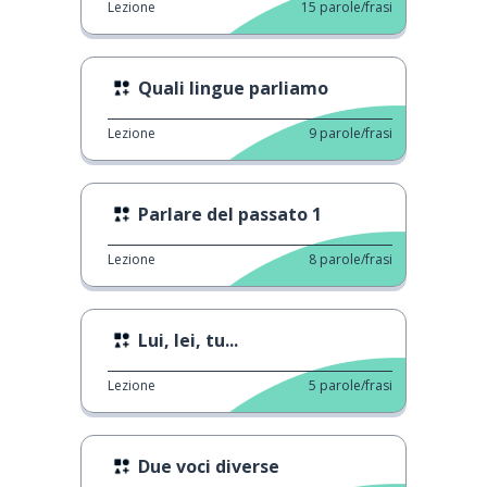
Lezione
15
parole/frasi
Quali lingue parliamo
Lezione
9
parole/frasi
Parlare del passato 1
Lezione
8
parole/frasi
Lui, lei, tu...
Lezione
5
parole/frasi
Due voci diverse