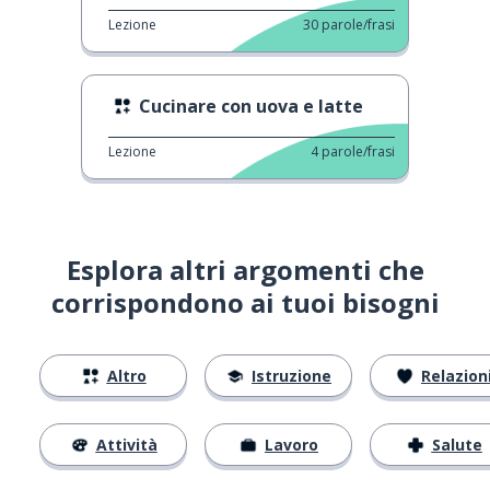
Lezione
30
parole/frasi
Cucinare con uova e latte
Lezione
4
parole/frasi
Esplora altri argomenti che
corrispondono ai tuoi bisogni
Altro
Istruzione
Relazion
Attività
Lavoro
Salute