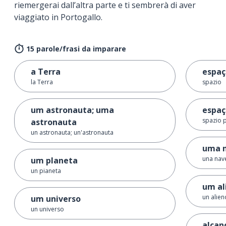
riemergerai dall’altra parte e ti sembrerà di aver
viaggiato in Portogallo.
15 parole/frasi da imparare
a Terra
espaç
la Terra
spazio
um astronauta; uma
espaç
spazio 
astronauta
un astronauta; un'astronauta
uma n
una nav
um planeta
un pianeta
um al
un alien
um universo
un universo
alcan