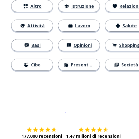
Altro
Istruzione
Relazion
Attività
Lavoro
Salute
Basi
Opinioni
Shoppin
Cibo
Presentarsi
Società
Scarica su
App Store
Scarica
177.000 recensioni
1.47 milioni di recensioni