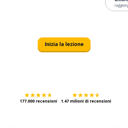
raggiun
Inizia la lezione
Scarica su
App Store
Scarica
177.000 recensioni
1.47 milioni di recensioni