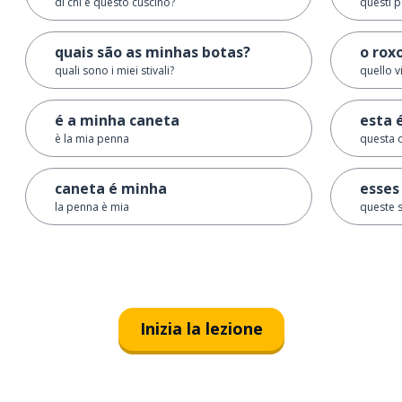
di chi è questo cuscino?
questi p
quais são as minhas botas?
o rox
quali sono i miei stivali?
quello v
é a minha caneta
esta 
è la mia penna
questa o
caneta é minha
esses
la penna è mia
queste 
Inizia la lezione