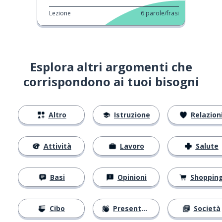
Lezione
6
parole/frasi
Esplora altri argomenti che
corrispondono ai tuoi bisogni
Altro
Istruzione
Relazion
Attività
Lavoro
Salute
Basi
Opinioni
Shoppin
Cibo
Presentarsi
Società