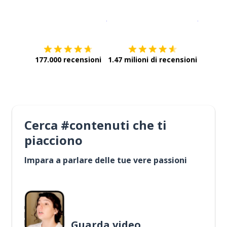
Scarica su
App Store
Scarica
177.000 recensioni
1.47 milioni di recensioni
Cerca #contenuti che ti
piacciono
Impara a parlare delle tue vere passioni
Guarda video