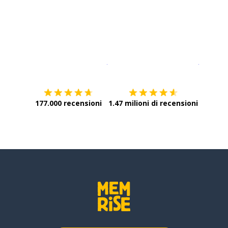
Scarica su
App Store
Scarica
177.000 recensioni
1.47 milioni di recensioni