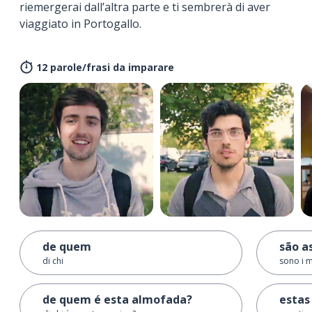
riemergerai dall’altra parte e ti sembrerà di aver
viaggiato in Portogallo.
12 parole/frasi da imparare
de quem
são a
di chi
sono i m
de quem é esta almofada?
estas