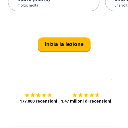
molto; molta
una volt
Inizia la lezione
Scarica su
App Store
Scarica
177.000 recensioni
1.47 milioni di recensioni