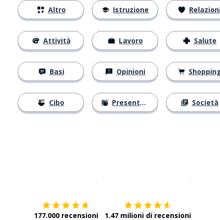
Altro
Istruzione
Relazion
Attività
Lavoro
Salute
Basi
Opinioni
Shoppin
Cibo
Presentarsi
Società
Scarica su
App Store
Scarica
177.000 recensioni
1.47 milioni di recensioni