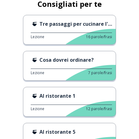
Consigliati per te
Tre passaggi per cucinare l'oyakodon!
Lezione
16
parole/frasi
Cosa dovrei ordinare?
Lezione
7
parole/frasi
Al ristorante 1
Lezione
12
parole/frasi
Al ristorante 5