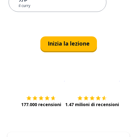
il curry
Inizia la lezione
Scarica su
App Store
Scarica
177.000 recensioni
1.47 milioni di recensioni