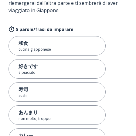
riemergerai dall’altra parte e ti sembrerà di aver
viaggiato in Giappone.
5 parole/frasi da imparare
和食
cucina giapponese
好きです
è piaciuto
寿司
sushi
あんまり
non molto; troppo
カレー