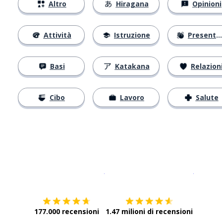
Altro
Hiragana
Opinioni
Attività
Istruzione
Presentarsi
Basi
Katakana
Relazion
Cibo
Lavoro
Salute
Scarica su
App Store
Scarica
177.000 recensioni
1.47 milioni di recensioni