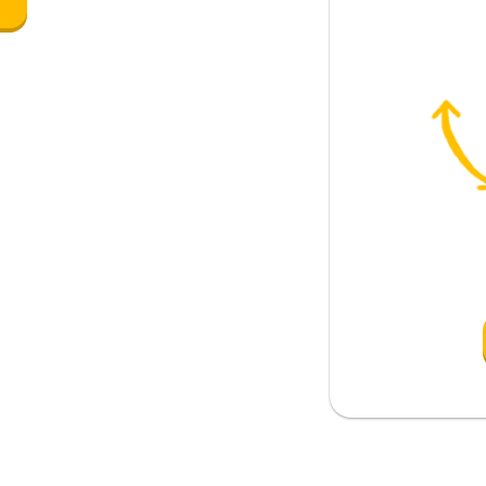
e
i)
o