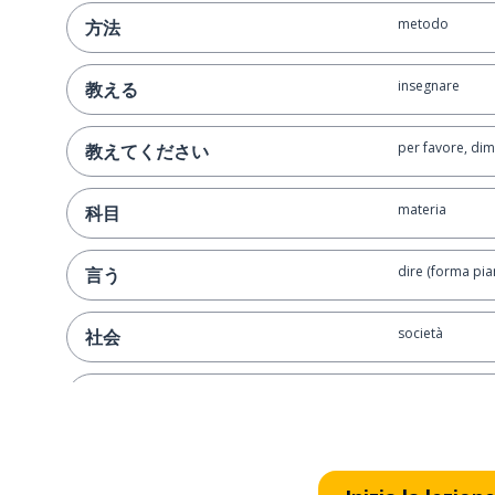
metodo
方法
insegnare
教える
per favore, di
教えてください
materia
科目
dire (forma pia
言う
società
社会
inglese (lingua)
英語
oggi
今日