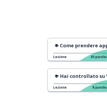
il più; numero 
一番
importante; sign
大事な
test
テスト
Come prendere appunti e memorizz
perciò; quindi
だから
Lezione
30
parole
diventare
なる
posto; momento
ところ
Hai controllato su Wikiped
controllare; c
確認します
Lezione
8
parole
prendere
取る