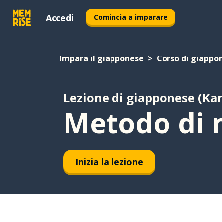
Accedi
Comincia a imparare
Impara il giapponese
Corso di giappon
Lezione di giapponese (Kan
Metodo di 
Inizia la lezione