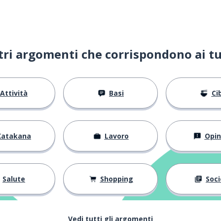
ltri argomenti che corrispondono ai tu
Attività
Basi
Ci
a
re
Katakana
Lavoro
Opin
Salute
Shopping
Soci
Vedi tutti gli argomenti