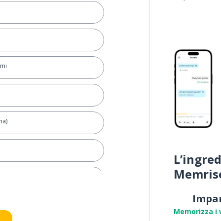
mmi
na)
L’ingred
Memris
Impa
Memorizza i 