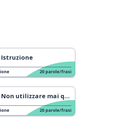
Istruzione
ione
20
parole/frasi
Non utilizzare mai questo metodo di studio!
ione
20
parole/frasi