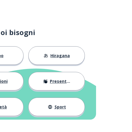
oi bisogni
bo
Hiragana
ioni
Presentarsi
età
Sport