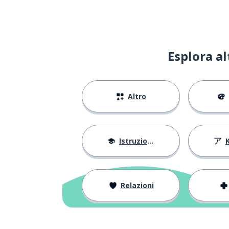
sopra; su
〜の上
non bene
良くない
Esplora a
studiare
勉強する
Altro
per sempre; vit
一生
guardare; vede
見ます
Istruzione
cosa; oggetto
物
questo; questa
これ
Relazioni