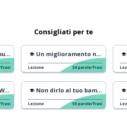
uno
ificativo
Consigliati per te
arli
Un miglioramento nei voti dei bambini
/frasi
Lezione
34
parole/frasi
Lez
; situazione
ia?
Non dirlo al tuo bambino
onfermare
/frasi
Lezione
50
parole/frasi
Lez