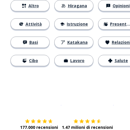
Altro
Hiragana
Opinioni
Attività
Istruzione
Presentarsi
Basi
Katakana
Relazion
Cibo
Lavoro
Salute
Scarica su
App Store
Scarica
177.000 recensioni
1.47 milioni di recensioni