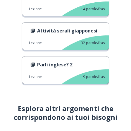
Lezione
14
parole/frasi
Attività serali giapponesi
Lezione
32
parole/frasi
Parli inglese? 2
Lezione
9
parole/frasi
Esplora altri argomenti che
corrispondono ai tuoi bisogni