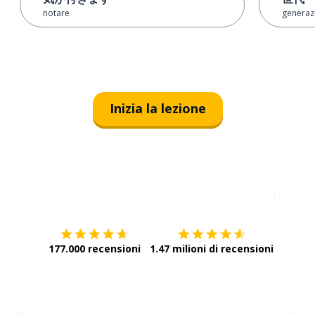
notare
generaz
Inizia la lezione
Scarica su
App Store
Scarica
177.000 recensioni
1.47 milioni di recensioni