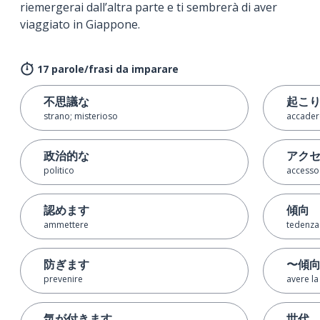
riemergerai dall’altra parte e ti sembrerà di aver
viaggiato in Giappone.
17 parole/frasi da imparare
不思議な
起こ
strano; misterioso
accader
政治的な
アク
politico
accesso
認めます
傾向
ammettere
tedenza
防ぎます
〜傾
prevenire
avere la
気が付きます
世代