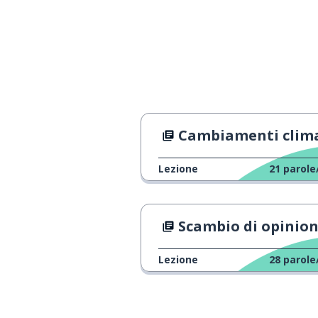
Cambiamenti climatici e inquinamento atmosfe
Lezione
21
parole
Scambio di opinion
Lezione
28
parole