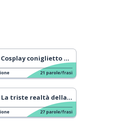
Cosplay coniglietto di Pasqua
ione
21
parole/frasi
La triste realtà della festa del papà
ione
27
parole/frasi