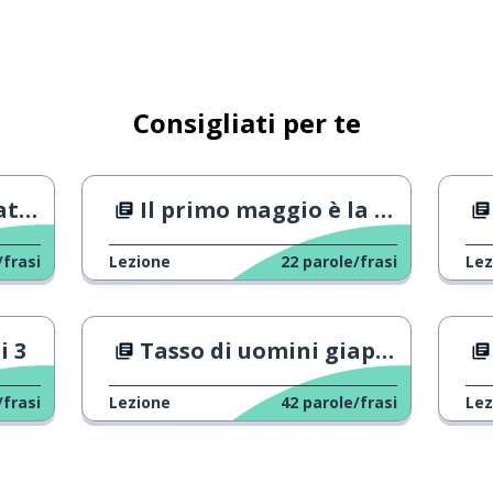
Consigliati per te
rico
Il primo maggio è la Festa del lavoro
/frasi
Lezione
22
parole/frasi
Lez
i 3
Tasso di uomini giapponesi non sposati
/frasi
Lezione
42
parole/frasi
Lez