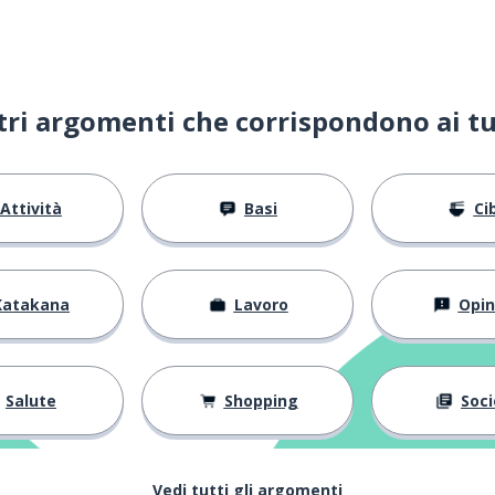
ltri argomenti che corrispondono ai tu
Attività
Basi
Ci
Katakana
Lavoro
Opin
Salute
Shopping
Soci
Vedi tutti gli argomenti