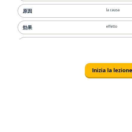
la causa
原因
effetto
効果
punto
ポイント
affari
業務
Inizia la lezion
migliorare
改善する
ore-uomo
工数
un'idea
アイディア
uno scavo
発掘