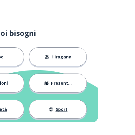
oi bisogni
bo
Hiragana
ioni
Presentarsi
età
Sport