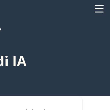
A
di IA