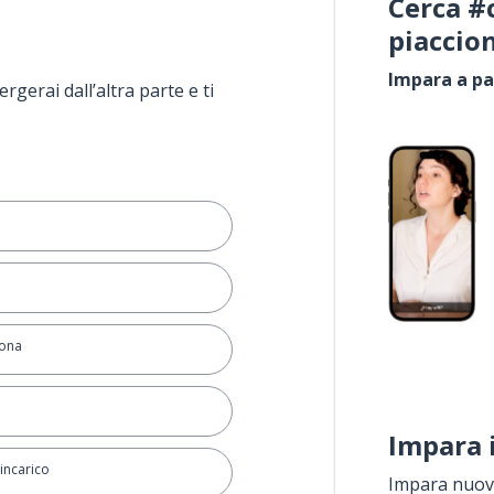
Cerca #
piaccio
Impara a pa
rgerai dall’altra parte e ti
sona
e
Impara 
incarico
Impara nuove