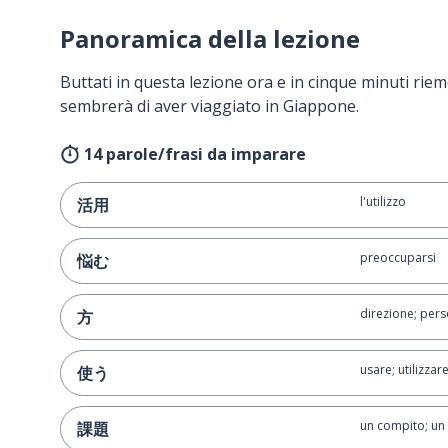
Panoramica della lezione
Buttati in questa lezione ora e in cinque minuti rieme
sembrerà di aver viaggiato in Giappone.
14 parole/frasi da imparare
l'utilizzo
活用
preoccuparsi
悩む
direzione; per
方
usare; utilizzar
使う
un compito; un 
課題