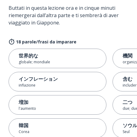
Buttati in questa lezione ora e in cinque minuti
riemergerai dall’altra parte e ti sembrerà di aver
viaggiato in Giappone.
18 parole/frasi da imparare
世界的な
機関
globale; mondiale
organiz
インフレーション
含む
inflazione
includer
増加
二つ
l'aumento
due; du
韓国
ソウ
Corea
Seul