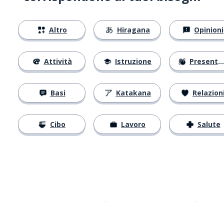
Altro
Hiragana
Opinioni
Attività
Istruzione
Presentarsi
Basi
Katakana
Relazion
Cibo
Lavoro
Salute
Scarica su
App Store
Scarica