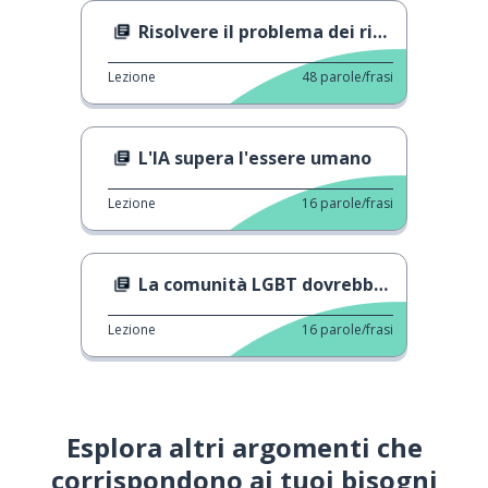
Risolvere il problema dei rifiuti marini
Lezione
48
parole/frasi
L'IA supera l'essere umano
Lezione
16
parole/frasi
La comunità LGBT dovrebbe restare nascosta?
Lezione
16
parole/frasi
Esplora altri argomenti che
corrispondono ai tuoi bisogni