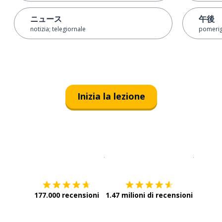
ニュース
午後
notizia; telegiornale
pomerig
Inizia la lezione
Scarica su
App Store
Scarica
177.000 recensioni
1.47 milioni di recensioni