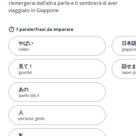
riemergerai dall’altra parte e ti sembrerà di aver
viaggiato in Giappone.
7 parole/frasi da imparare
やばい
日本
oddio
giappon
見て！
話せ
guarda!
saper p
あの
quello (là); il
人
persona; gente
私