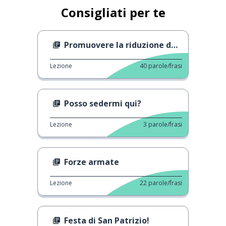
Consigliati per te
Promuovere la riduzione dei rifiuti
Lezione
40
parole/frasi
Posso sedermi qui?
Lezione
3
parole/frasi
Forze armate
Lezione
22
parole/frasi
Festa di San Patrizio!