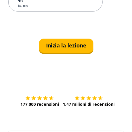
io; me
Inizia la lezione
Scarica su
App Store
Scarica
177.000 recensioni
1.47 milioni di recensioni