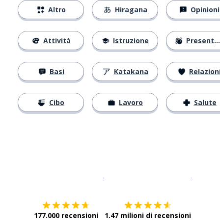
Altro
Hiragana
Opinioni
Attività
Istruzione
Presentarsi
Basi
Katakana
Relazion
Cibo
Lavoro
Salute
Scarica su
App Store
Scarica
177.000 recensioni
1.47 milioni di recensioni