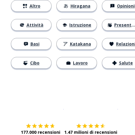
Altro
Hiragana
Opinioni
Attività
Istruzione
Presentarsi
Basi
Katakana
Relazion
Cibo
Lavoro
Salute
Scarica su
App Store
Scarica
177.000 recensioni
1.47 milioni di recensioni