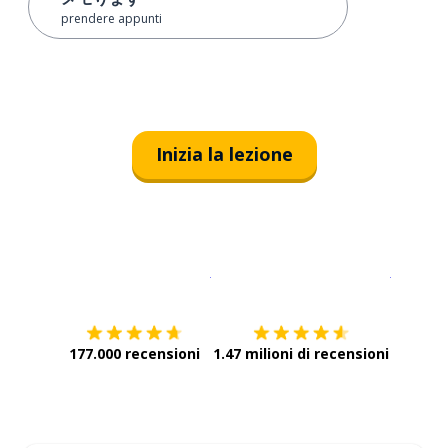
prendere appunti
Inizia la lezione
Scarica su
App Store
Scarica
177.000 recensioni
1.47 milioni di recensioni