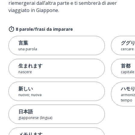
riemergerai dall’altra parte e ti sembrerà di aver
viaggiato in Giappone.
8 parole/frasi da imparare
言葉
ググ
una parola
cercare
生まれます
首都
nascere
capitale 
新しい
ハモ
nuovo; nuova
armonizz
tempo
日本語
giapponese (lingua)
メモります