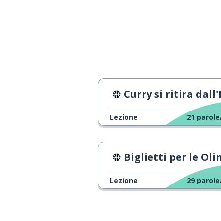
guardare; vede
見ます
se stesso
自分
che tipo?
どんな？
Curry si ritira dall'N
fare
しています
Lezione
21
parole
ancora
まだ
grandioso!
すごい！
Biglietti per le Olimpiadi di Pari
l'ultima volta
最後
Lezione
29
parole
macchina fotog
カメラ