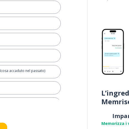
lcosa accaduto nel passato)
L’ingred
Memris
 non ci vediamo! (informale)
Impa
re
Memorizza i 