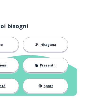
oi bisogni
bo
Hiragana
ioni
Presentarsi
età
Sport