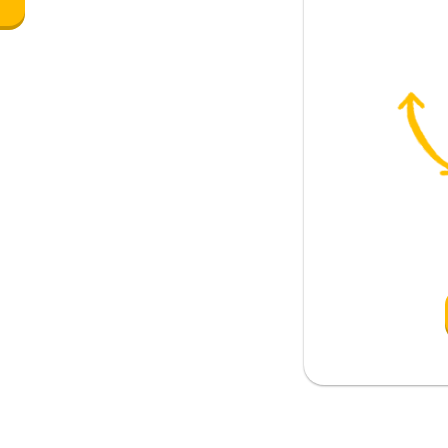
e
e
'è ...)
mo
nticipo