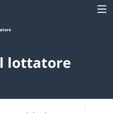
tatore
l lottatore