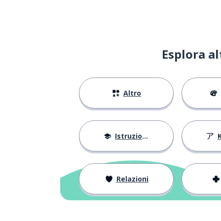
vivere a lungo
長生き
vivere
生きる
Esplora a
grazie (formale
ありがとうございます
Altro
diecimila; miri
万
yen (¥)
円
Istruzione
Relazioni