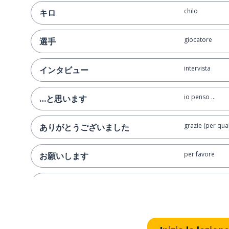
chilo
キロ
giocatore
選手
intervista
インタビュー
io penso ...
…と思います
grazie (per qua
ありがとうございました
per favore
お願いします
è da un po' che
久しぶり！
pensare; crede
思う