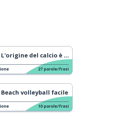
L'origine del calcio è pazzesca
ione
27
parole/frasi
Beach volleyball facile
ione
10
parole/frasi