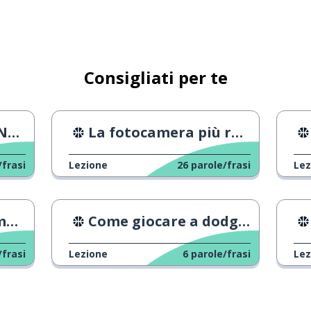
re
Consigliati per te
BA
La fotocamera più recente per le Olimpiadi
/frasi
Lezione
26
parole/frasi
Lez
gi
Come giocare a dodgeball
/frasi
Lezione
6
parole/frasi
Lez
rafica