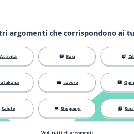
ltri argomenti che corrispondono ai tu
)
Attività
Basi
Ci
ade
Katakana
Lavoro
Opin
Salute
Shopping
Soci
Vedi tutti gli argomenti