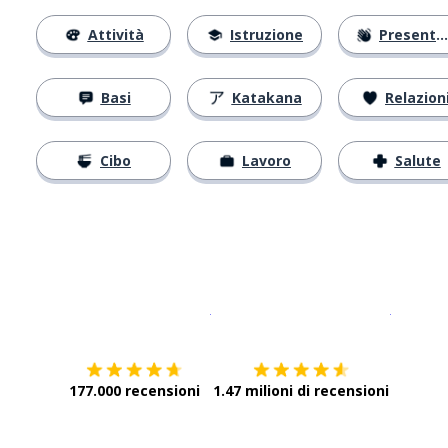
Attività
Istruzione
Presentarsi
Basi
Katakana
Relazion
Cibo
Lavoro
Salute
Scarica su
App Store
Scarica
177.000 recensioni
1.47 milioni di recensioni