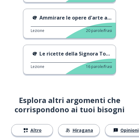
Ammirare le opere d'arte al museo
Lezione
20
parole/frasi
Le ricette della Signora Toku - trailer ufficiale
Lezione
16
parole/frasi
Esplora altri argomenti che
corrispondono ai tuoi bisogni
Altro
Hiragana
Opinioni