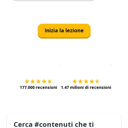
Inizia la lezione
Scarica su
App Store
Scarica
177.000 recensioni
1.47 milioni di recensioni
Cerca #contenuti che ti