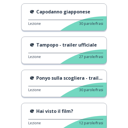
Capodanno giapponese
Lezione
30
parole/frasi
Tampopo - trailer ufficiale
Lezione
27
parole/frasi
Ponyo sulla scogliera - trailer ufficiale
Lezione
30
parole/frasi
Hai visto il film?
Lezione
12
parole/frasi