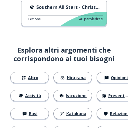
Southern All Stars - Christmas Love
Lezione
40
parole/frasi
Esplora altri argomenti che
corrispondono ai tuoi bisogni
Altro
Hiragana
Opinioni
Attività
Istruzione
Presentarsi
Basi
Katakana
Relazion