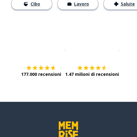
Cibo
Lavoro
Salute
Scarica su
App Store
Scarica
177.000 recensioni
1.47 milioni di recensioni