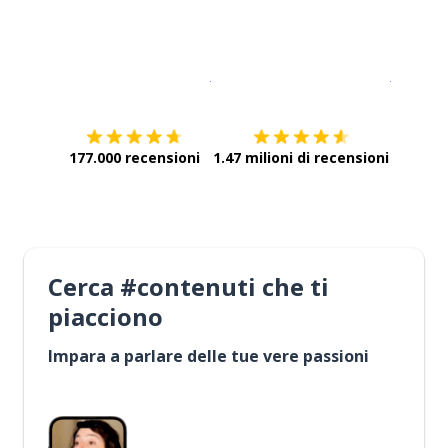
Scarica su
App Store
Scarica
177.000 recensioni
1.47 milioni di recensioni
Cerca #contenuti che ti
piacciono
Impara a parlare delle tue vere passioni