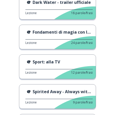
Dark Water - trailer ufficiale
Lezione
18
parole/frasi
Fondamenti di magia con le carte
Lezione
24
parole/frasi
Sport: alla TV
Lezione
12
parole/frasi
Spirited Away - Always with Me
Lezione
9
parole/frasi