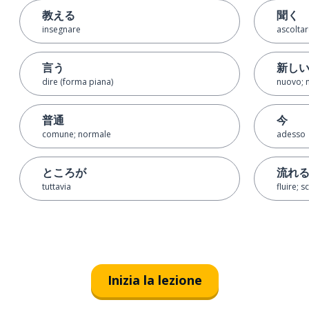
教える
聞く
insegnare
ascoltar
言う
新し
dire (forma piana)
nuovo; 
普通
今
comune; normale
adesso
ところが
流れ
tuttavia
fluire; 
Inizia la lezione