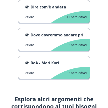
Dire com'è andata
Lezione
13
parole/frasi
Dove dovremmo andare prima?
Lezione
6
parole/frasi
BoA - Meri Kuri
Lezione
36
parole/frasi
Esplora altri argomenti che
corrispondono ai tuoi bisogni