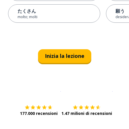
たくさん
願う
molto; molti
desider
Inizia la lezione
Scarica su
App Store
Scarica
177.000 recensioni
1.47 milioni di recensioni