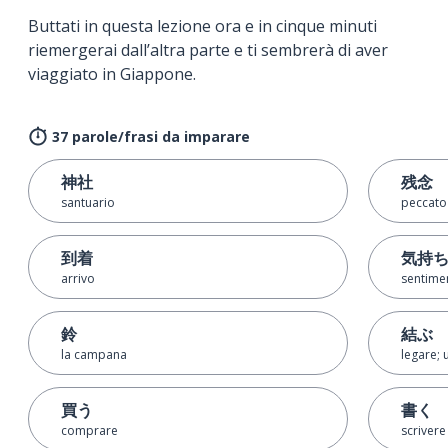
Buttati in questa lezione ora e in cinque minuti
riemergerai dall’altra parte e ti sembrerà di aver
viaggiato in Giappone.
37 parole/frasi da imparare
神社
残念
santuario
peccato
到着
気持
arrivo
sentime
鈴
結ぶ
la campana
legare; 
買う
書く
comprare
scrivere