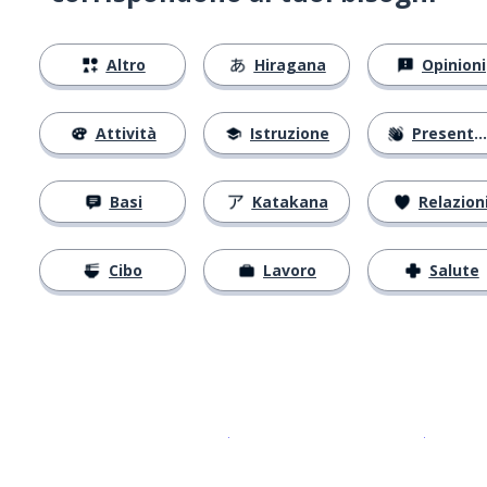
Altro
Hiragana
Opinioni
Attività
Istruzione
Presentarsi
Basi
Katakana
Relazion
Cibo
Lavoro
Salute
Scarica su
App Store
Scarica