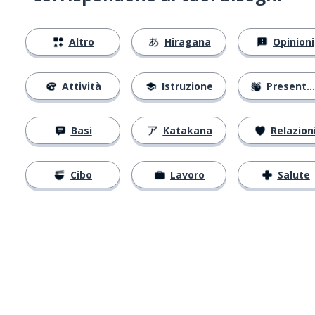
Altro
Hiragana
Opinioni
Attività
Istruzione
Presentarsi
Basi
Katakana
Relazion
Cibo
Lavoro
Salute
Scarica su
App Store
Scarica