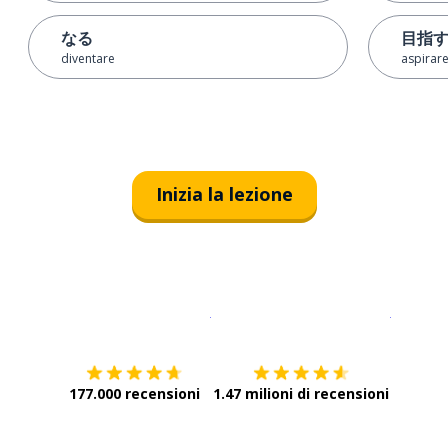
なる
目指
diventare
aspirar
Inizia la lezione
Scarica su
App Store
Scarica
177.000 recensioni
1.47 milioni di recensioni