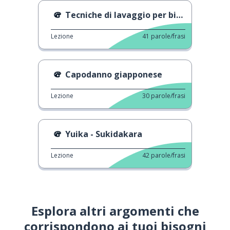
Tecniche di lavaggio per biciclette da corsa
Lezione
41
parole/frasi
Capodanno giapponese
Lezione
30
parole/frasi
Yuika - Sukidakara
Lezione
42
parole/frasi
Esplora altri argomenti che
corrispondono ai tuoi bisogni