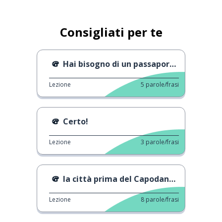
Consigliati per te
Hai bisogno di un passaporto?
Lezione
5
parole/frasi
Certo!
Lezione
3
parole/frasi
la città prima del Capodanno cinese
Lezione
8
parole/frasi