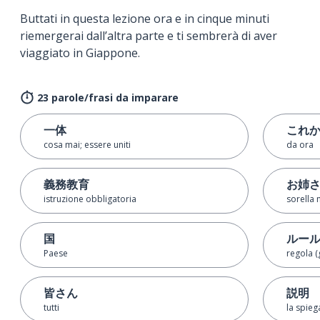
Buttati in questa lezione ora e in cinque minuti
riemergerai dall’altra parte e ti sembrerà di aver
viaggiato in Giappone.
23 parole/frasi da imparare
一体
これ
cosa mai; essere uniti
da ora
義務教育
お姉
istruzione obbligatoria
sorella 
国
ルー
Paese
regola (
皆さん
説明
tutti
la spieg