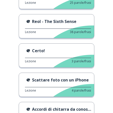
Lezione
25
parole/frasi
Reol - The Sixth Sense
Lezione
38
parole/frasi
Certo!
Lezione
3
parole/frasi
Scattare foto con un iPhone
Lezione
4
parole/frasi
Accordi di chitarra da conoscere