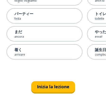
voglio; vogliamo
anch'io
パーティー
トイ
festa
toilette
まだ
やっ
ancora
evvai!
着く
誕生
arrivare
comple
Inizia la lezione