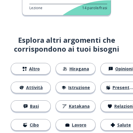
Lezione
14
parole/frasi
Esplora altri argomenti che
corrispondono ai tuoi bisogni
Altro
Hiragana
Opinioni
Attività
Istruzione
Presentarsi
Basi
Katakana
Relazion
Cibo
Lavoro
Salute