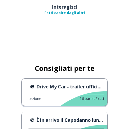
Interagisci
Fatti capire dagli altri
Consigliati per te
Drive My Car - trailer ufficiale
Lezione
16
parole/frasi
È in arrivo il Capodanno lunare