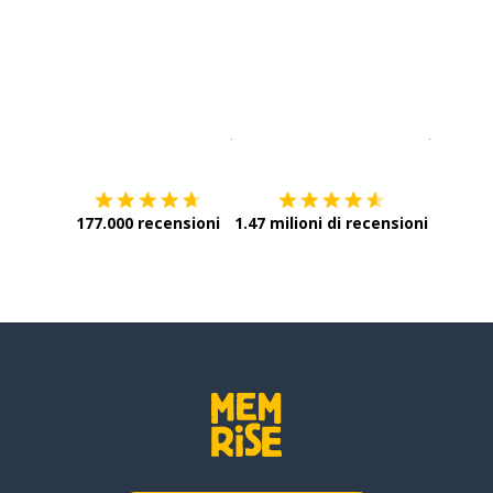
Scarica su
App Store
Scarica
177.000 recensioni
1.47 milioni di recensioni