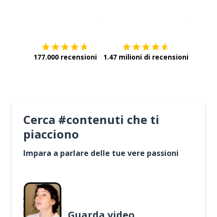
Scarica su
App Store
Scarica
177.000 recensioni
1.47 milioni di recensioni
Cerca #contenuti che ti
piacciono
Impara a parlare delle tue vere passioni
Guarda video