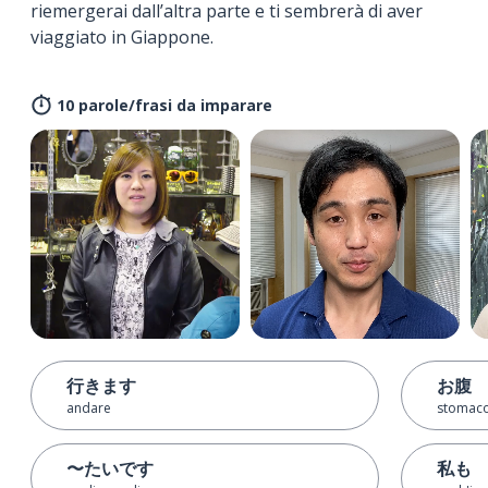
riemergerai dall’altra parte e ti sembrerà di aver
viaggiato in Giappone.
10 parole/frasi da imparare
行きます
お腹
andare
stomac
〜たいです
私も