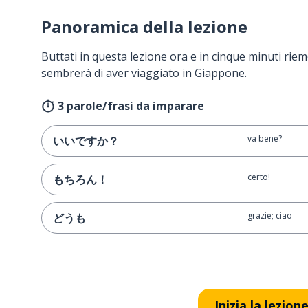
Panoramica della lezione
Buttati in questa lezione ora e in cinque minuti rieme
sembrerà di aver viaggiato in Giappone.
3 parole/frasi da imparare
va bene?
いいですか？
certo!
もちろん！
grazie; ciao
どうも
Inizia la lezion