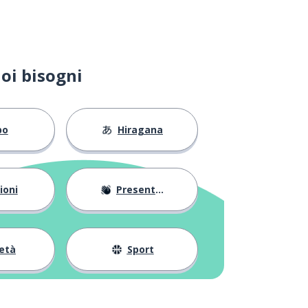
oi bisogni
bo
Hiragana
ioni
Presentarsi
età
Sport