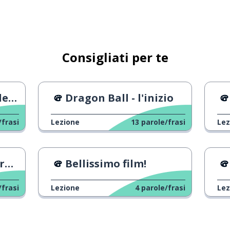
Consigliati per te
nt
Dragon Ball - l'inizio
/frasi
Lezione
13
parole/frasi
Lez
le
Bellissimo film!
/frasi
Lezione
4
parole/frasi
Lez