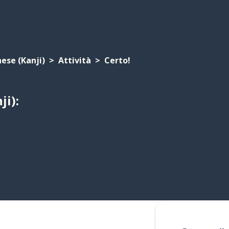
ese (Kanji)
Attività
Certo!
ji):