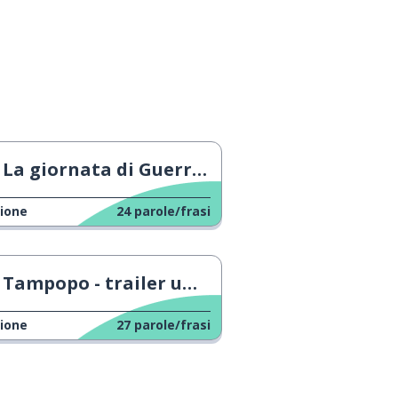
La giornata di Guerre stellari
ione
24
parole/frasi
Tampopo - trailer ufficiale
ione
27
parole/frasi