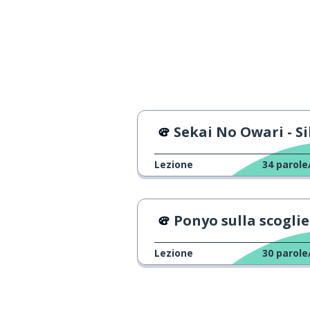
Sekai No Owari - Sile
Lezione
34
parole
Ponyo sulla scogliera - trailer ufficia
Lezione
30
parole