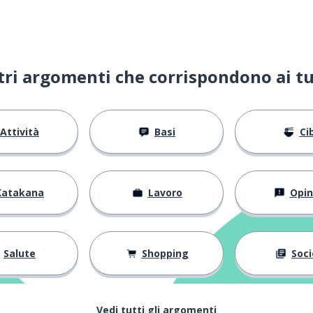
ltri argomenti che corrispondono ai tu
Attività
Basi
Ci
Katakana
Lavoro
Opin
Salute
Shopping
Soci
Vedi tutti gli argomenti