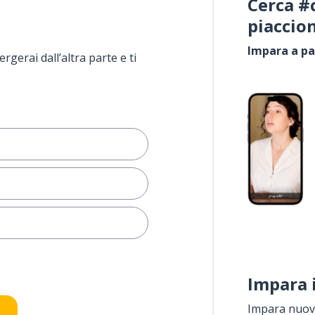
Cerca #
piaccio
Impara a pa
rgerai dall’altra parte e ti
Impara 
Impara nuove
e