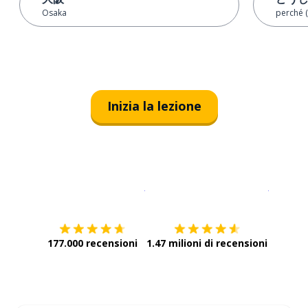
Osaka
perché 
Inizia la lezione
Scarica su
App Store
Scarica
177.000 recensioni
1.47 milioni di recensioni