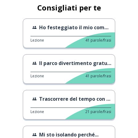
Consigliati per te
Ho festeggiato il mio compleanno!
Lezione
41
parole/frasi
Il parco divertimento gratuito più spaventoso
Lezione
41
parole/frasi
Trascorrere del tempo con la mia famiglia a Izu
Lezione
21
parole/frasi
Mi sto isolando perché...