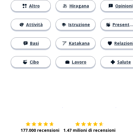
Altro
Hiragana
Opinioni
Attività
Istruzione
Presentarsi
Basi
Katakana
Relazion
Cibo
Lavoro
Salute
Scarica su
App Store
Scarica
177.000 recensioni
1.47 milioni di recensioni