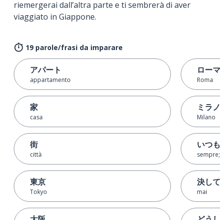
riemergerai dall’altra parte e ti sembrerà di aver
viaggiato in Giappone.
19 parole/frasi da imparare
アパート
ロー
appartamento
Roma
家
ミラ
casa
Milano
街
いつ
città
sempre; 
東京
決し
Tokyo
mai
大阪
どう