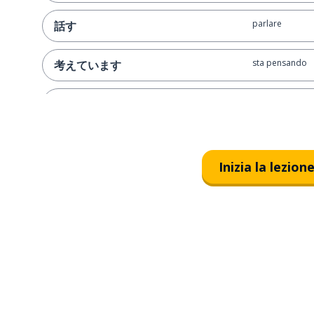
parlare
話す
sta pensando
考えています
lavoro
仕事
la tensione; il
緊張
Inizia la lezion
molto; molti; m
多い
saluto; auguri
挨拶
freddo (clima)
寒い
l'argomento; il
話題