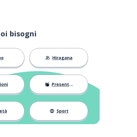
oi bisogni
bo
Hiragana
ioni
Presentarsi
età
Sport