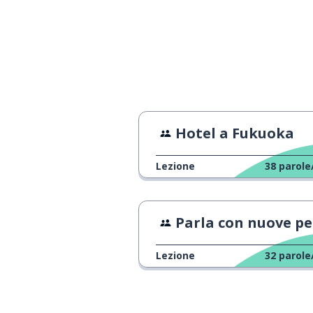
festa
パーティー
piacere di cono
よろしくお願いします
favore
il servizio al cli
接客マナー
Hotel a Fukuoka
un primo incon
初対面
Lezione
38
parole
il trucco
メイク
Parla con nuove pers
l'acconciatura
髪型
Lezione
32
parole
l'abbigliament
服装