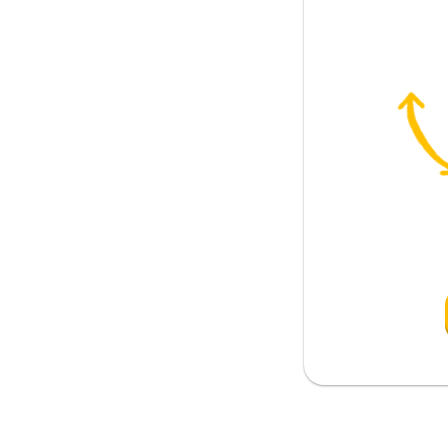
ffarato
re; non c'è altra scelta
o
nza
rsi