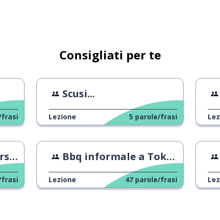
scerla; si occupi di questo, per
Consigliati per te
ente
Scusi...
tro
/frasi
Lezione
5
parole/frasi
Lez
one
Bbq informale a Tokyo
/frasi
Lezione
47
parole/frasi
Lez
o