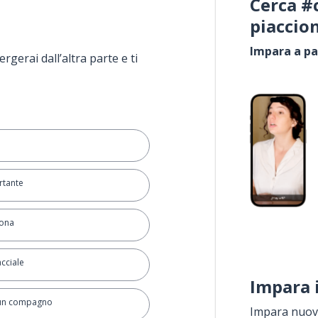
Cerca #
piaccio
Impara a pa
rgerai dall’altra parte e ti
rtante
sona
acciale
Impara 
 un compagno
Impara nuove