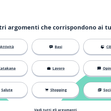
ltri argomenti che corrispondono ai tu
Attività
Basi
Ci
Katakana
Lavoro
Opin
Salute
Shopping
Soci
Vedi tutti gli argomenti