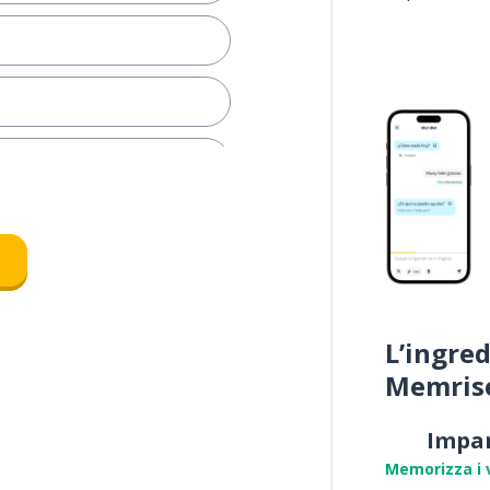
 nervosismo
e
olta; molte
L’ingred
Memris
Impa
 tema
Memorizza i 