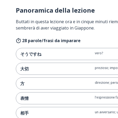
Panoramica della lezione
Buttati in questa lezione ora e in cinque minuti rieme
sembrerà di aver viaggiato in Giappone.
28 parole/frasi da imparare
vero?
そうですね
prezioso; impo
大切
direzione; per
方
l'espressione f
表情
un avversario;
相手