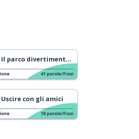
Il parco divertimento gratuito più spaventoso
ione
41
parole/frasi
Uscire con gli amici
ione
18
parole/frasi