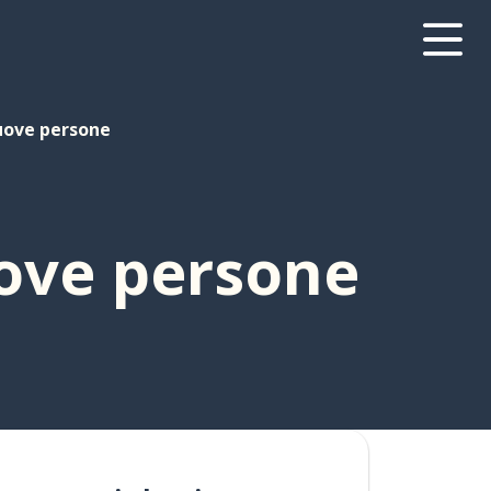
uove persone
uove persone