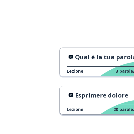
Qual è la tua parola preferi
Lezione
3
parole
Esprimere dolore
Lezione
20
parole