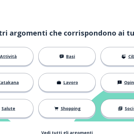
ltri argomenti che corrispondono ai tu
Attività
Basi
Ci
Katakana
Lavoro
Opin
Salute
Shopping
Soci
Vedi tutti gli argomenti