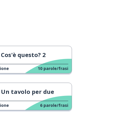
Cos'è questo? 2
ione
10
parole/frasi
Un tavolo per due
ione
6
parole/frasi