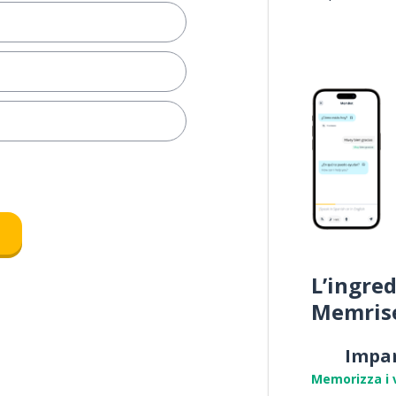
e
L’ingred
Memris
Impa
Memorizza i 