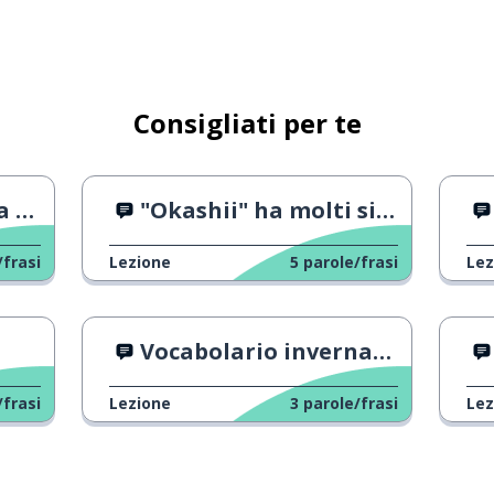
Consigliati per te
ta?
"Okashii" ha molti significati
/frasi
Lezione
5
parole/frasi
Lez
Vocabolario invernale in giapponese
/frasi
Lezione
3
parole/frasi
Lez