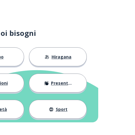
oi bisogni
bo
Hiragana
ioni
Presentarsi
età
Sport