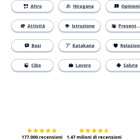
Altro
Hiragana
Opinioni
Attività
Istruzione
Presentarsi
Basi
Katakana
Relazion
Cibo
Lavoro
Salute
Scarica su
App Store
Scarica
177.000 recensioni
1.47 milioni di recensioni