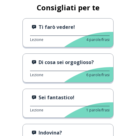
Consigliati per te
Ti farò vedere!
Lezione
4
parole/frasi
Di cosa sei orgoglioso?
Lezione
6
parole/frasi
Sei fantastico!
Lezione
1
parole/frasi
Indovina?