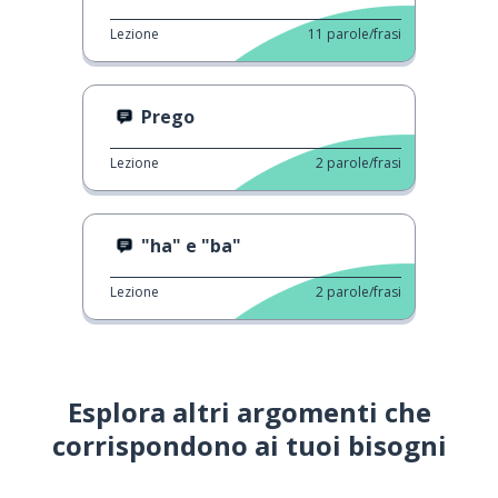
Lezione
11
parole/frasi
Prego
Lezione
2
parole/frasi
"ha" e "ba"
Lezione
2
parole/frasi
Esplora altri argomenti che
corrispondono ai tuoi bisogni