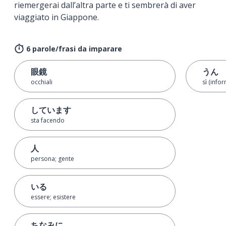
riemergerai dall’altra parte e ti sembrerà di aver
viaggiato in Giappone.
6 parole/frasi da imparare
眼鏡
うん
occhiali
sì (info
しています
sta facendo
人
persona; gente
いる
essere; esistere
ちなみに…