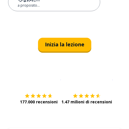
a proposito…
Inizia la lezione
Scarica su
App Store
Scarica
177.000 recensioni
1.47 milioni di recensioni