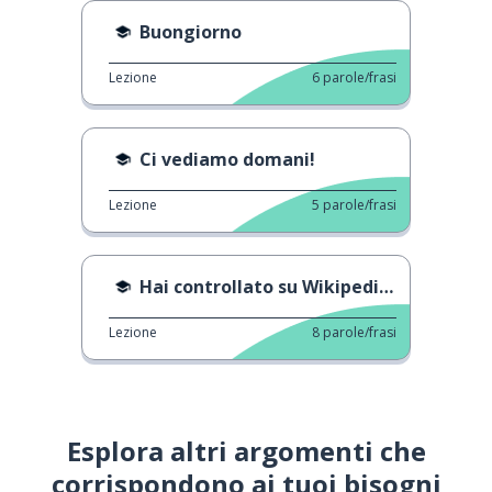
Buongiorno
Lezione
6
parole/frasi
Ci vediamo domani!
Lezione
5
parole/frasi
Hai controllato su Wikipedia?
Lezione
8
parole/frasi
Esplora altri argomenti che
corrispondono ai tuoi bisogni