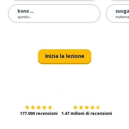
kono ...
suug
questo…
matemat
Inizia la lezione
Scarica su
App Store
Scarica
177.000 recensioni
1.47 milioni di recensioni