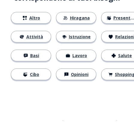
Altro
Hiragana
Presentarsi
Attività
Istruzione
Relazion
Basi
Lavoro
Salute
Cibo
Opinioni
Shoppin
Scarica su
App Store
Scarica