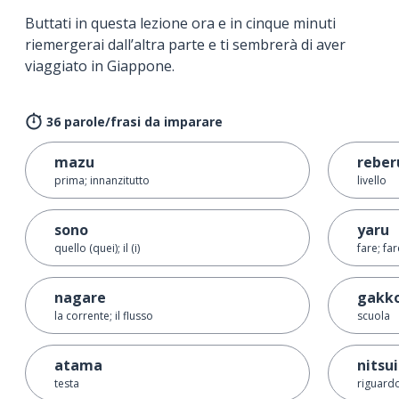
Buttati in questa lezione ora e in cinque minuti
riemergerai dall’altra parte e ti sembrerà di aver
viaggiato in Giappone.
36 parole/frasi da imparare
mazu
reber
prima; innanzitutto
livello
sono
yaru
quello (quei); il (i)
fare; far
nagare
gakk
la corrente; il flusso
scuola
atama
nitsu
testa
riguardo