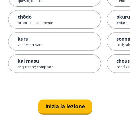
questo; questa
treno
chōdo
okuru
proprio; esattamente
inviare
kuru
sonn
venire; arrivare
così; ta
kai masu
chous
acquistare; comprare
condizi
Inizia la lezione