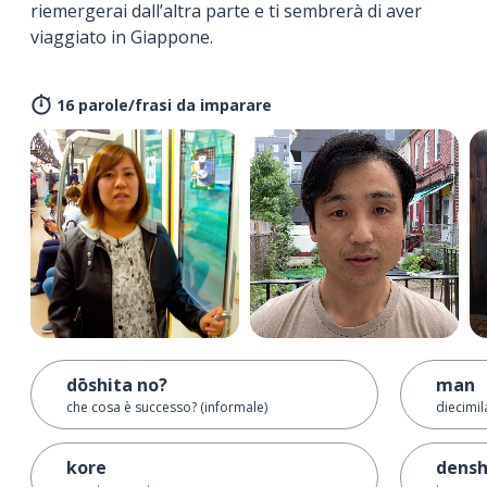
riemergerai dall’altra parte e ti sembrerà di aver
viaggiato in Giappone.
16 parole/frasi da imparare
dōshita no?
man
che cosa è successo? (informale)
diecimil
kore
dens