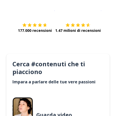
Scarica su
App Store
Scarica
177.000 recensioni
1.47 milioni di recensioni
Cerca #contenuti che ti
piacciono
Impara a parlare delle tue vere passioni
Guarda video