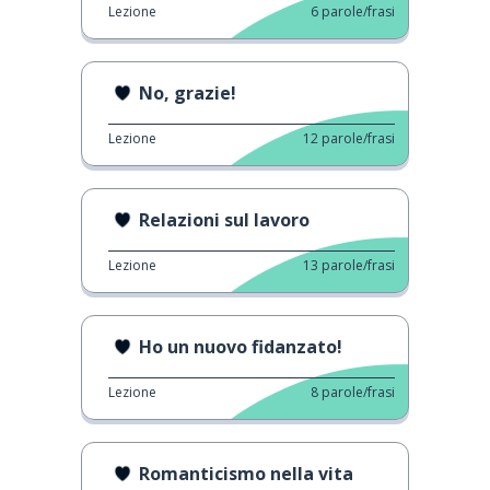
Lezione
6
parole/frasi
No, grazie!
Lezione
12
parole/frasi
Relazioni sul lavoro
Lezione
13
parole/frasi
Ho un nuovo fidanzato!
Lezione
8
parole/frasi
Romanticismo nella vita