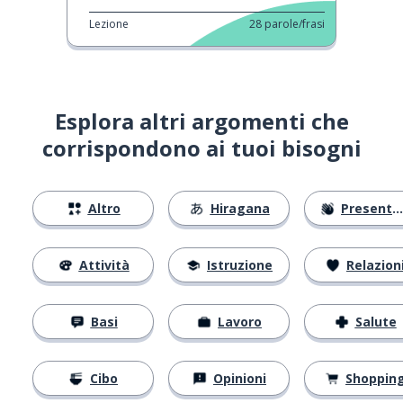
Lezione
28
parole/frasi
Esplora altri argomenti che
corrispondono ai tuoi bisogni
Altro
Hiragana
Presentarsi
Attività
Istruzione
Relazion
Basi
Lavoro
Salute
Cibo
Opinioni
Shoppin