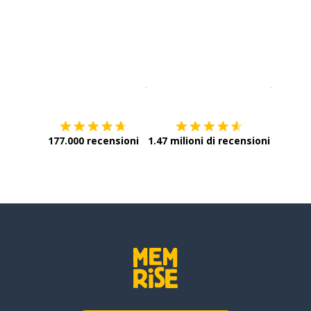
Scarica su
App Store
Scarica
177.000 recensioni
1.47 milioni di recensioni