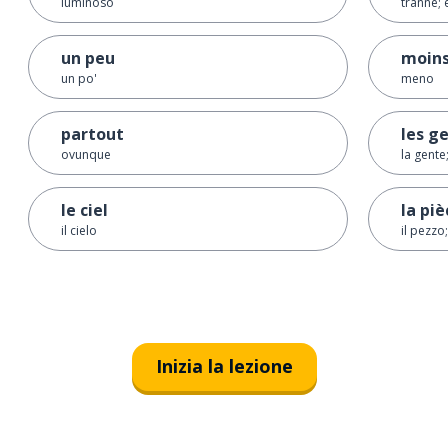
luminoso
tranne; 
un peu
moin
un po'
meno
partout
les g
ovunque
la gente
le ciel
la piè
il cielo
il pezzo
Inizia la lezione