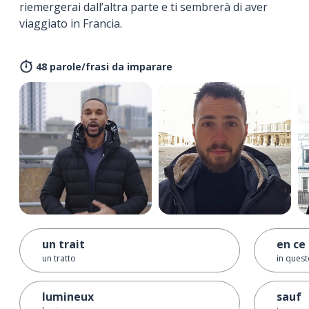
riemergerai dall’altra parte e ti sembrerà di aver
viaggiato in Francia.
48 parole/frasi da imparare
un trait
en c
un tratto
in ques
lumineux
sauf