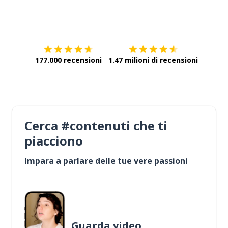
Scarica su
App Store
Scarica
177.000 recensioni
1.47 milioni di recensioni
Cerca #contenuti che ti
piacciono
Impara a parlare delle tue vere passioni
Guarda video