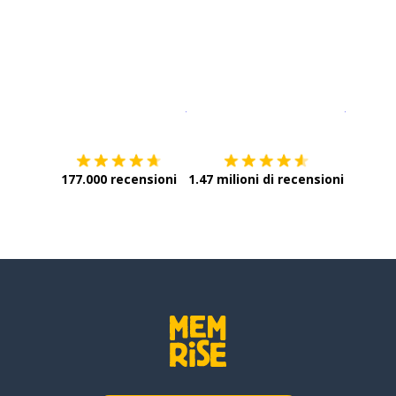
Scarica su
App Store
Scarica
177.000 recensioni
1.47 milioni di recensioni