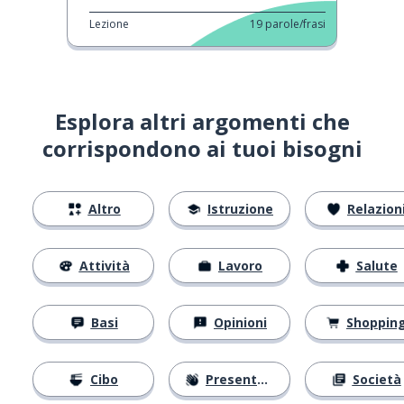
Lezione
19
parole/frasi
Esplora altri argomenti che
corrispondono ai tuoi bisogni
Altro
Istruzione
Relazion
Attività
Lavoro
Salute
Basi
Opinioni
Shoppin
Cibo
Presentarsi
Società