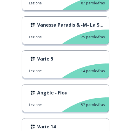
Lezione
87
parole/frasi
Vanessa Paradis & -M- La Seine
Lezione
25
parole/frasi
Varie 5
Lezione
14
parole/frasi
Angèle - Flou
Lezione
57
parole/frasi
Varie 14