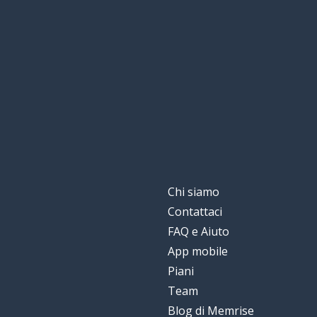
cadere
tomber
due volte
deux fois
ammalato
malade
alleviare
soulager
il dolore
la douleur
Chi siamo
Contattaci
grazie a
grâce à
FAQ e Aiuto
App mobile
la generosità
la générosité
Piani
Team
attivare
activer
Blog di Memrise