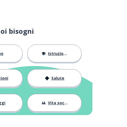
oi bisogni
bo
Istruzione
ioni
Salute
ggi
Vita sociale