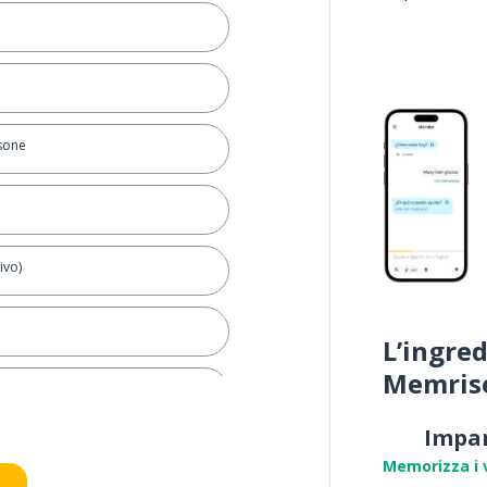
rsone
ivo)
L’ingred
Memris
Impa
Memorizza i 