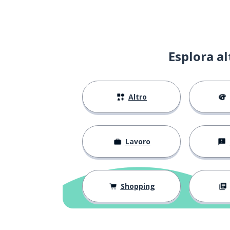
bene
bien
restituire
rendre
Esplora a
felice
heureux
Altro
un'indagine
une enquête
mostrare
montrer
Lavoro
per esempio
par exemple
il regalo
le cadeau
Shopping
permettere
permettre