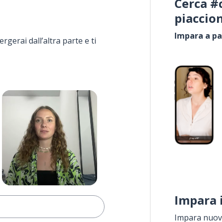
Cerca #
piaccio
Impara a pa
rgerai dall’altra parte e ti
Impara 
Impara nuove