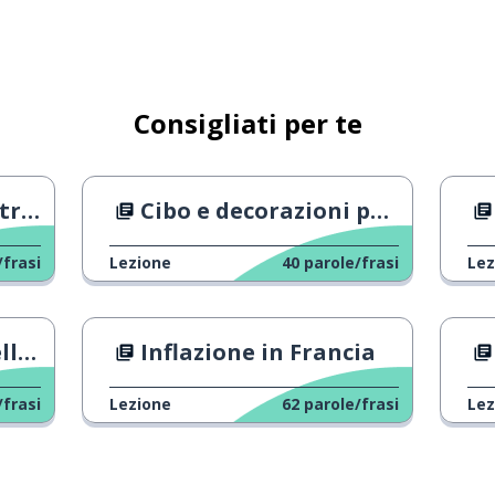
un ambiente
Consigliati per te
anda
Cibo e decorazioni per il Capodanno lunare
/frasi
Lezione
40
parole/frasi
Lez
ttare
ina
Inflazione in Francia
/frasi
Lezione
62
parole/frasi
Lez