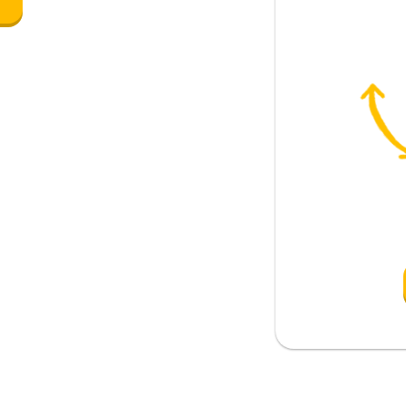
e
rsino