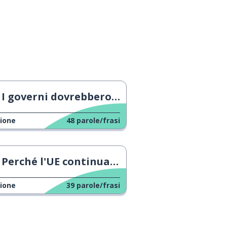
I governi dovrebbero regolamentare l'IA
ione
48
parole/frasi
Perché l'UE continua a cambiare l'ora?
ione
39
parole/frasi