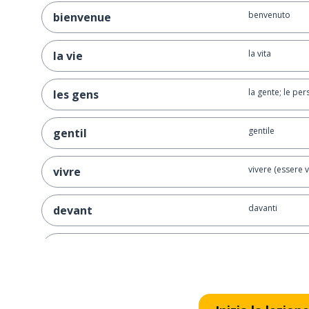
benvenuto
bienvenue
la vita
la vie
la gente; le pe
les gens
gentile
gentil
vivere (essere v
vivre
davanti
devant
più
plus
gli altri
les autres