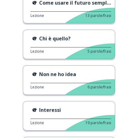
Come usare il futuro semplice
Lezione
13
parole/frasi
Chi è quello?
Lezione
5
parole/frasi
Non ne ho idea
Lezione
6
parole/frasi
Interessi
Lezione
19
parole/frasi