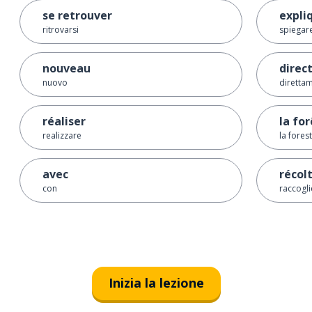
se retrouver
expli
ritrovarsi
spiegar
nouveau
direc
nuovo
diretta
réaliser
la for
realizzare
la fores
avec
récol
con
raccogli
Inizia la lezione