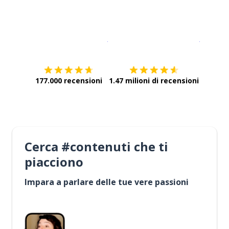
Scarica su
App Store
Scarica
177.000 recensioni
1.47 milioni di recensioni
Cerca #contenuti che ti
piacciono
Impara a parlare delle tue vere passioni