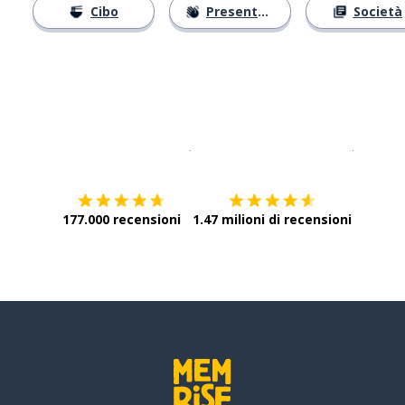
Cibo
Presentarsi
Società
Scarica su
App Store
Scarica
177.000 recensioni
1.47 milioni di recensioni