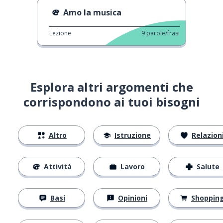
Amo la musica
Lezione
9
parole/frasi
Esplora altri argomenti che
corrispondono ai tuoi bisogni
Altro
Istruzione
Relazion
Attività
Lavoro
Salute
Basi
Opinioni
Shoppin